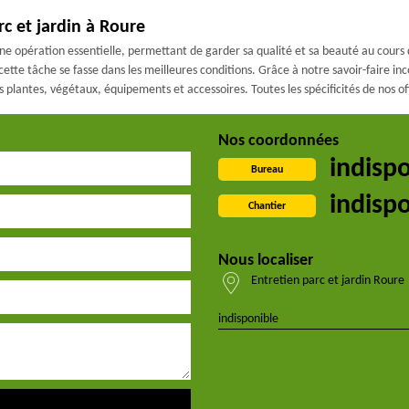
rc et jardin à Roure
une opération essentielle, permettant de garder sa qualité et sa beauté au cours 
 cette tâche se fasse dans les meilleures conditions. Grâce à notre savoir-faire i
plantes, végétaux, équipements et accessoires. Toutes les spécificités de nos offre
Nos coordonnées
indisp
Bureau
indisp
Chantier
Nous localiser
Entretien parc et jardin Roure
indisponible