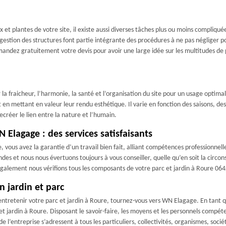
 et plantes de votre site, il existe aussi diverses tâches plus ou moins compliqué
gestion des structures font partie intégrante des procédures à ne pas négliger p
ez gratuitement votre devis pour avoir une large idée sur les multitudes de pro
r la fraicheur, l’harmonie, la santé et l’organisation du site pour un usage optima
t en mettant en valeur leur rendu esthétique. Il varie en fonction des saisons, de
recréer le lien entre la nature et l’humain.
N Elagage : des services satisfaisants
e, vous avez la garantie d’un travail bien fait, alliant compétences professionne
des et nous nous évertuons toujours à vous conseiller, quelle qu’en soit la circ
galement nous vérifions tous les composants de votre parc et jardin à Roure 064
n jardin et parc
entretenir votre parc et jardin à Roure, tournez-vous vers WN Elagage. En tant qu’
t jardin à Roure. Disposant le savoir-faire, les moyens et les personnels compéte
e l’entreprise s’adressent à tous les particuliers, collectivités, organismes, soc