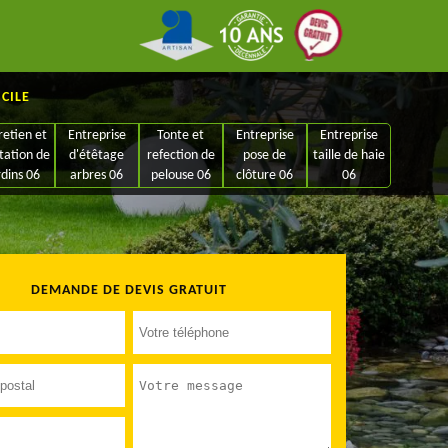
ICILE
retien et
Entreprise
Tonte et
Entreprise
Entreprise
tation de
d'étêtage
refection de
pose de
taille de haie
rdins 06
arbres 06
pelouse 06
clôture 06
06
DEMANDE DE DEVIS GRATUIT