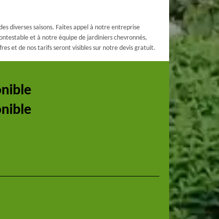
des diverses saisons. Faites appel à notre entreprise
ncontestable et à notre équipe de jardiniers chevronnés,
s et de nos tarifs seront visibles sur notre devis gratuit.
onible
onible