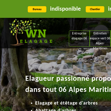
indisponible
i
Bureau
Chantier
Entreprise
Entretien
élagage 06
espace vert 06
Alpes-
Maritimes
Elagueur passionné propos
dans tout 06 Alpes Mariti
Elagage et étêtage d'arbres
Abattage d'arbres