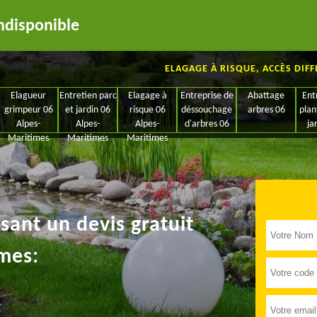
ndisponible
ELAGAGE À RISQUE, ACCÈS DIFF
Elagueur
Entretien parc
Elagage à
Entreprise de
Abattage
Ent
grimpeur 06
et jardin 06
risque 06
déssouchage
arbres 06
plan
Alpes-
Alpes-
Alpes-
d'arbres 06
ja
Maritimes
Maritimes
Maritimes
ant un devis gratuit
mes: