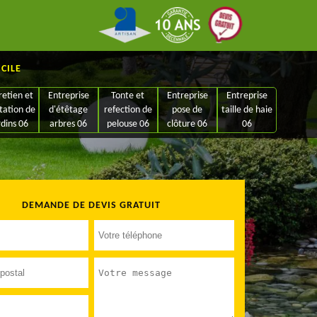
ICILE
retien et
Entreprise
Tonte et
Entreprise
Entreprise
tation de
d'étêtage
refection de
pose de
taille de haie
rdins 06
arbres 06
pelouse 06
clôture 06
06
DEMANDE DE DEVIS GRATUIT