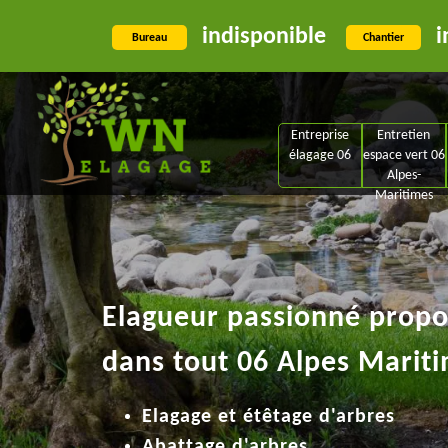
indisponible
i
Bureau
Chantier
Entreprise
Entretien
élagage 06
espace vert 06
Alpes-
Maritimes
Elagueur passionné propos
dans tout 06 Alpes Mariti
Elagage et étêtage d'arbres
Abattage d'arbres