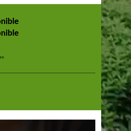
onible
onible
ure