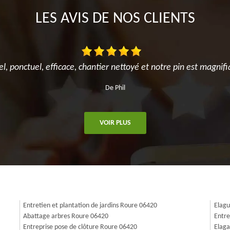
LES AVIS DE NOS CLIENTS
el, ponctuel, efficace, chantier nettoyé et notre pin est magnifi
De Phil
VOIR PLUS
Entretien et plantation de jardins Roure 06420
Elagu
Abattage arbres Roure 06420
Entre
Entreprise pose de clôture Roure 06420
Elaga