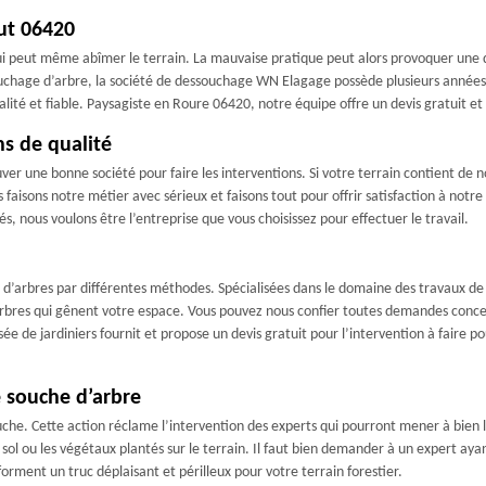
ut 06420
qui peut même abîmer le terrain. La mauvaise pratique peut alors provoquer une de
souchage d’arbre, la société de dessouchage WN Elagage possède plusieurs années
alité et fiable. Paysagiste en Roure 06420, notre équipe offre un devis gratuit 
s de qualité
er une bonne société pour faire les interventions. Si votre terrain contient de 
 faisons notre métier avec sérieux et faisons tout pour offrir satisfaction à notr
és, nous voulons être l’entreprise que vous choisissez pour effectuer le travail.
hes d’arbres par différentes méthodes. Spécialisées dans le domaine des travau
arbres qui gênent votre espace. Vous pouvez nous confier toutes demandes conce
de jardiniers fournit et propose un devis gratuit pour l’intervention à faire pou
e souche d’arbre
ouche. Cette action réclame l’intervention des experts qui pourront mener à bien 
 ou les végétaux plantés sur le terrain. Il faut bien demander à un expert aya
l forment un truc déplaisant et périlleux pour votre terrain forestier.