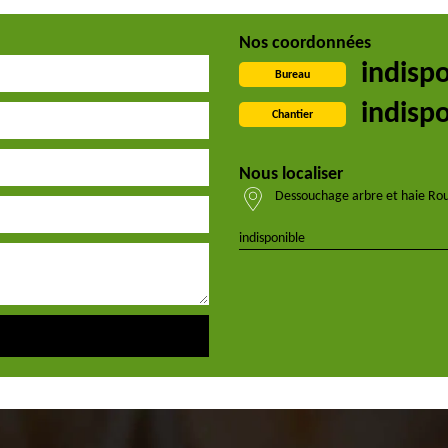
Nos coordonnées
indisp
Bureau
indisp
Chantier
Nous localiser
Dessouchage arbre et haie Ro
indisponible