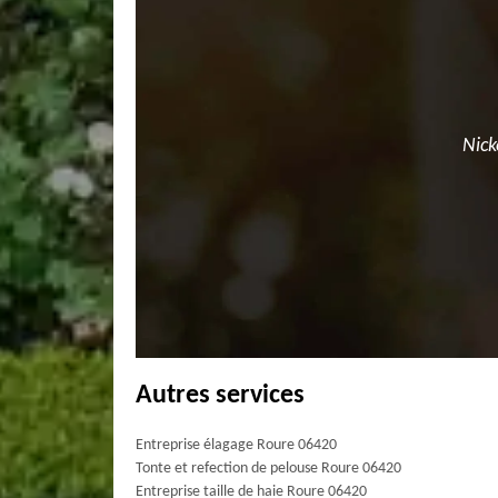
Nick
Autres services
Entreprise élagage Roure 06420
Tonte et refection de pelouse Roure 06420
Entreprise taille de haie Roure 06420