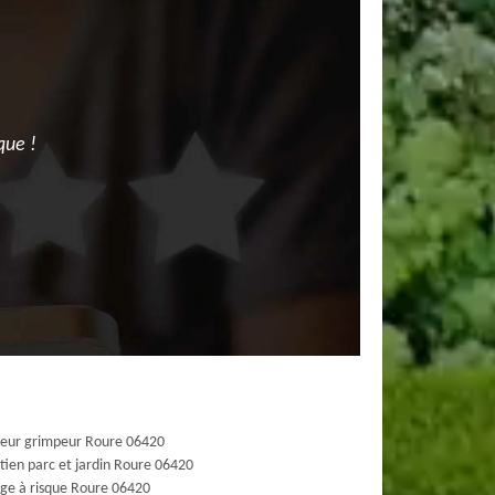
que !
eur grimpeur Roure 06420
tien parc et jardin Roure 06420
ge à risque Roure 06420