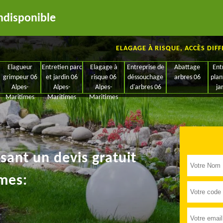
ndisponible
ELAGAGE À RISQUE, ACCÈS DIFF
Elagueur
Entretien parc
Elagage à
Entreprise de
Abattage
Ent
grimpeur 06
et jardin 06
risque 06
déssouchage
arbres 06
plan
Alpes-
Alpes-
Alpes-
d'arbres 06
ja
Maritimes
Maritimes
Maritimes
ant un devis gratuit
mes: