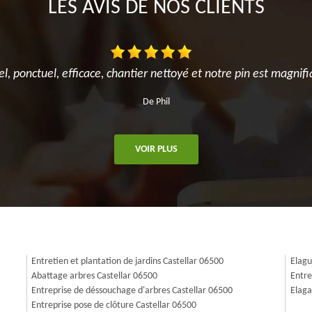
LES AVIS DE NOS CLIENTS
el, ponctuel, efficace, chantier nettoyé et notre pin est magnifi
De Phil
VOIR PLUS
Entretien et plantation de jardins Castellar 06500
Elagu
Abattage arbres Castellar 06500
Entre
Entreprise de déssouchage d'arbres Castellar 06500
Elaga
Entreprise pose de clôture Castellar 06500