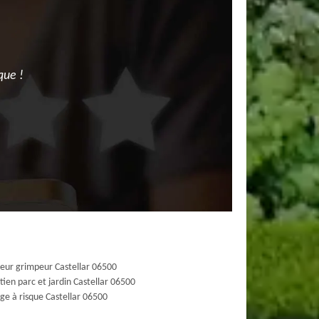
que !
eur grimpeur Castellar 06500
tien parc et jardin Castellar 06500
ge à risque Castellar 06500