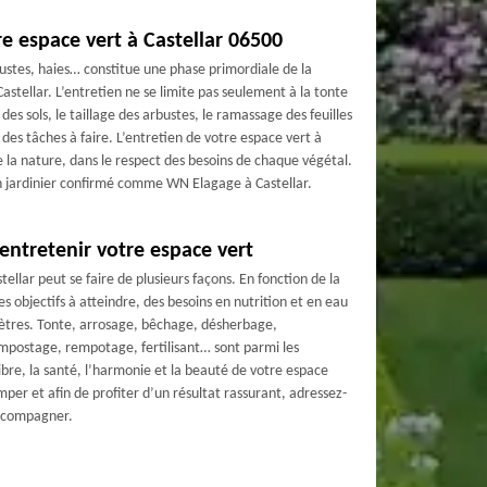
re espace vert à Castellar 06500
bustes, haies… constitue une phase primordiale de la
stellar. L’entretien ne se limite pas seulement à la tonte
des sols, le taillage des arbustes, le ramassage des feuilles
 des tâches à faire. L’entretien de votre espace vert à
e la nature, dans le respect des besoins de chaque végétal.
 un jardinier confirmé comme WN Elagage à Castellar.
entretenir votre espace vert
tellar peut se faire de plusieurs façons. En fonction de la
des objectifs à atteindre, des besoins en nutrition et en eau
ètres. Tonte, arrosage, bêchage, désherbage,
compostage, rempotage, fertilisant… sont parmi les
ibre, la santé, l’harmonie et la beauté de votre espace
omper et afin de profiter d’un résultat rassurant, adressez-
accompagner.