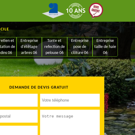
ICILE
retien et
Entreprise
Tonte et
Entreprise
Entreprise
tation de
d'étêtage
refection de
pose de
taille de haie
rdins 06
arbres 06
pelouse 06
clôture 06
06
DEMANDE DE DEVIS GRATUIT