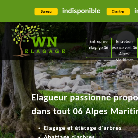
indisponible
i
Bureau
Chantier
Entreprise
Entretien
élagage 06
espace vert 06
Alpes-
Maritimes
Elagueur passionné propos
dans tout 06 Alpes Mariti
Elagage et étêtage d'arbres
Abattage d'arbres