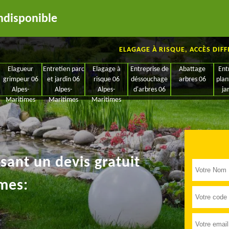
ndisponible
ELAGAGE À RISQUE, ACCÈS DIFF
Elagueur
Entretien parc
Elagage à
Entreprise de
Abattage
Ent
grimpeur 06
et jardin 06
risque 06
déssouchage
arbres 06
plan
Alpes-
Alpes-
Alpes-
d'arbres 06
ja
Maritimes
Maritimes
Maritimes
ant un devis gratuit
mes: