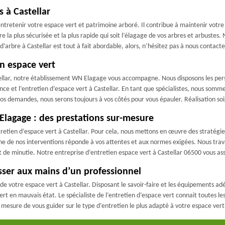
s à Castellar
entretenir votre espace vert et patrimoine arboré. Il contribue à maintenir votre 
re la plus sécurisée et la plus rapide qui soit l’élagage de vos arbres et arbuste
d’arbre à Castellar est tout à fait abordable, alors, n’hésitez pas à nous contacte
n espace vert
ellar, notre établissement WN Elagage vous accompagne. Nous disposons les person
ance et l’entretien d’espace vert à Castellar. En tant que spécialistes, nous somm
vos demandes, nous serons toujours à vos côtés pour vous épauler. Réalisation soi
Elagage : des prestations sur-mesure
entretien d’espace vert à Castellar. Pour cela, nous mettons en œuvre des stratég
 de nos interventions réponde à vos attentes et aux normes exigées. Nous travail
x et de minutie. Notre entreprise d’entretien espace vert à Castellar 06500 vous 
aisser aux mains d’un professionnel
e votre espace vert à Castellar. Disposant le savoir-faire et les équipements adé
rt en mauvais état. Le spécialiste de l’entretien d’espace vert connait toutes l
n mesure de vous guider sur le type d’entretien le plus adapté à votre espace vert 