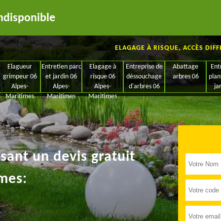
ndisponible
ELAGAGE À RISQUE, ACCÈS DIFF
Elagueur
Entretien parc
Elagage à
Entreprise de
Abattage
Ent
grimpeur 06
et jardin 06
risque 06
déssouchage
arbres 06
plan
Alpes-
Alpes-
Alpes-
d'arbres 06
ja
Maritimes
Maritimes
Maritimes
ant un devis gratuit
mes: