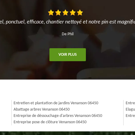
el, ponctuel, efficace, chantier nettoyé et notre pin est magnifi
De Phil
VOIR PLUS
Entretien et plantation de jardins Venanson 06450
Entre
Abattage arbres Venanson 06450
Elagu
Entreprise de déssouchage d'arbres Venanson 06450
Entre
Entreprise pose de clôture Venanson 06450