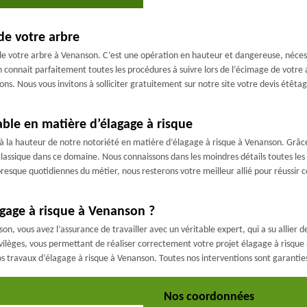
de votre arbre
e de votre arbre à Venanson. C’est une opération en hauteur et dangereuse, néces
n connait parfaitement toutes les procédures à suivre lors de l’écimage de vot
ions. Nous vous invitons à solliciter gratuitement sur notre site votre devis étêt
ble en matière d’élagage à risque
 à la hauteur de notre notoriété en matière d’élagage à risque à Venanson. Grâce
assique dans ce domaine. Nous connaissons dans les moindres détails toutes les t
esque quotidiennes du métier, nous resterons votre meilleur allié pour réussir
agage à risque à Venanson ?
on, vous avez l’assurance de travailler avec un véritable expert, qui a su allier d
vilèges, vous permettant de réaliser correctement votre projet élagage à risque
os travaux d’élagage à risque à Venanson. Toutes nos interventions sont garanti
Nos coordonnées