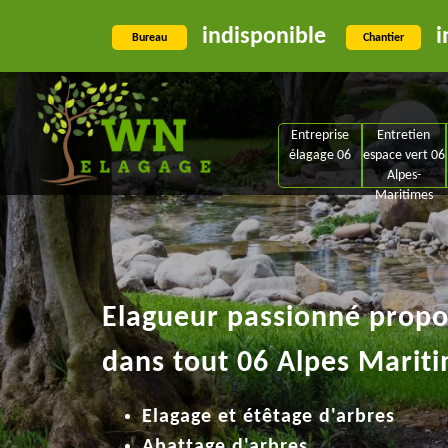
indisponible
i
Bureau
Chantier
Entreprise
Entretien
élagage 06
espace vert 06
Alpes-
Maritimes
Elagueur passionné propos
dans tout 06 Alpes Mariti
Elagage et étêtage d'arbres
Abattage d'arbres