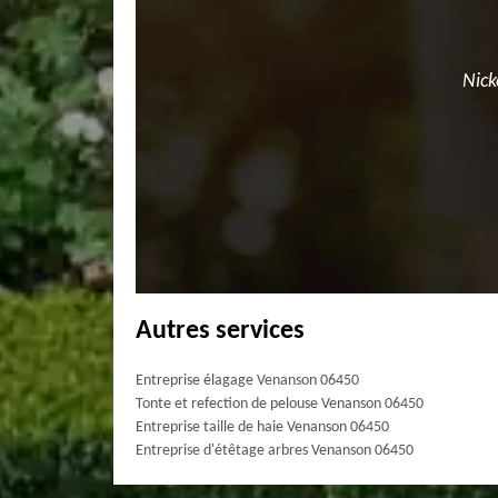
Nick
Autres services
Entreprise élagage Venanson 06450
Tonte et refection de pelouse Venanson 06450
Entreprise taille de haie Venanson 06450
Entreprise d'étêtage arbres Venanson 06450