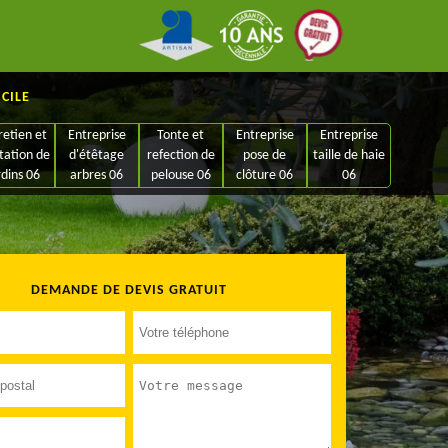
ICILE
retien et
Entreprise
Tonte et
Entreprise
Entreprise
tation de
d'étêtage
refection de
pose de
taille de haie
rdins 06
arbres 06
pelouse 06
clôture 06
06
DEMANDE DE DEVIS GRATUIT