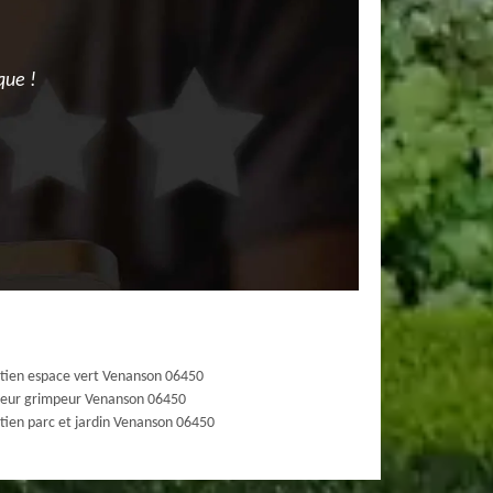
que !
tien espace vert Venanson 06450
eur grimpeur Venanson 06450
tien parc et jardin Venanson 06450