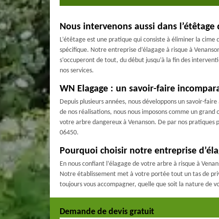
Nous intervenons aussi dans l’étêtage 
L’étêtage est une pratique qui consiste à éliminer la cim
spécifique. Notre entreprise d’élagage à risque à Venanso
s’occuperont de tout, du début jusqu’à la fin des intervent
nos services.
WN Elagage : un savoir-faire incompara
Depuis plusieurs années, nous développons un savoir-faire
de nos réalisations, nous nous imposons comme un grand cl
votre arbre dangereux à Venanson. De par nos pratiques pr
06450.
Pourquoi choisir notre entreprise d’él
En nous confiant l’élagage de votre arbre à risque à Venans
Notre établissement met à votre portée tout un tas de pri
toujours vous accompagner, quelle que soit la nature de v
Demande de devis gratuit