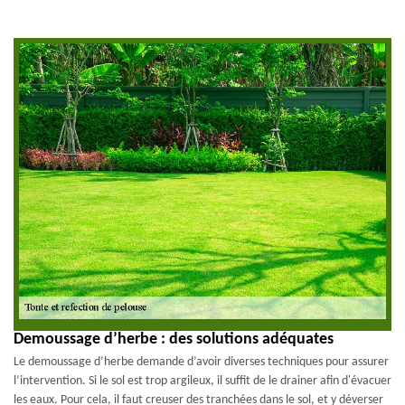
Demoussage d’herbe : des solutions adéquates
Le demoussage d’herbe demande d’avoir diverses techniques pour assurer
l’intervention. Si le sol est trop argileux, il suffit de le drainer afin d'évacuer
les eaux. Pour cela, il faut creuser des tranchées dans le sol, et y déverser