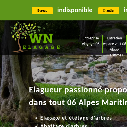
indisponible
i
Bureau
Chantier
Entreprise
Entretien
élagage 06
espace vert 06
Alpes-
Maritimes
Elagueur passionné propos
dans tout 06 Alpes Mariti
Elagage et étêtage d'arbres
Abattage d'arbres