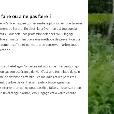
 faire ou à ne pas faire ?
en d'arbre risquée qui nécessite le plus souvent de trouver
ement de l’arbre. En effet, la prévention est toujours la
êteurs. Pour cela, nos professionnels chez WN Elagage
arbre en mettant en place une méthode de prévention qui
argement suffire et permettra de conserver l'arbre tout en
bitation.
e
tiel. L'étêtage d'un arbre est alors une intervention qui
cun cas son espérance de vie. C'est une technique de soin
me de défense s'affaiblit. Les maladies et les parasites
ent. L'arbre devient ainsi fragile à toute agression
e intervention qui ne peut pas être faite sans consultation
n d'un étêtage d'arbre, WN Elagage est à votre écoute.