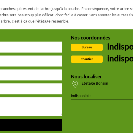
s branches qui restent de l'arbre jusqu’à la souche. En conséquence, votre arbre s
 arbre sera beaucoup plus délicat, donc facile à casser. Sans annoter les autres ri
'arbre, c'est à ça que l’étêtage ressemble.
Nos coordonnées
indisp
Bureau
indisp
Chantier
Nous localiser
Etetage Bonson
indisponible