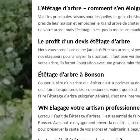
L’étêtage d’arbre – comment s’en éloig
Voici les principales raisons pour lesquelles les gens choisi
près de leur maison et empêcher le grand arbre de chuter 
de votre arbre, mais l’écimage n'est pas la meilleure maniè
Le profit d’un devis étêtage d’arbre
Nous vous conseillons de ne jamais étêter vos arbres, si po
nos élagueurs pour analyser la situation. Il faut bien vérifi
votre arbre, ils feront l’opération avec une grande minutie.
Étêtage d'arbre à Bonson
Couper la tête d'un arbre ou l’étêter c'est supprimer sa do
ou à faire lorsque seuls les professionnels voient que c’es
faire l'étêtage d'arbre puisqu’en général, c’est une inter
WN Elagage votre artisan professionne
Lorsqu'il s'agit de l'étêtage d'arbres, il est essentiel de
Bonson. Avec notre engagement envers la qualité, la sécur
pour préserver la santé de vos arbres et maintenir la beau