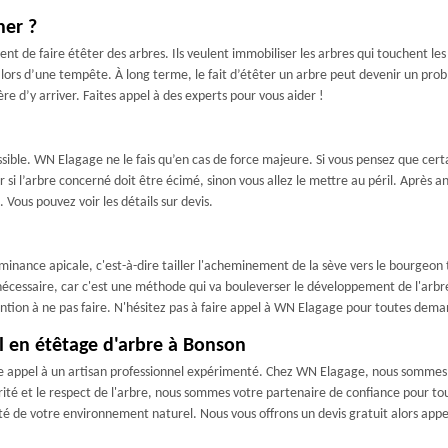
ner ?
ssent de faire étêter des arbres. Ils veulent immobiliser les arbres qui touchent les
lors d’une tempête. À long terme, le fait d’étêter un arbre peut devenir un pro
re d’y arriver. Faites appel à des experts pour vous aider !
ssible. WN Elagage ne le fais qu’en cas de force majeure. Si vous pensez que certa
er si l’arbre concerné doit être écimé, sinon vous allez le mettre au péril. Après a
 Vous pouvez voir les détails sur devis.
minance apicale, c'est-à-dire tailler l'acheminement de la sève vers le bourgeon 
t nécessaire, car c'est une méthode qui va bouleverser le développement de l'arbre
vention à ne pas faire. N'hésitez pas à faire appel à WN Elagage pour toutes dema
l en étêtage d'arbre à Bonson
 faire appel à un artisan professionnel expérimenté. Chez WN Elagage, nous sommes
ité et le respect de l'arbre, nous sommes votre partenaire de confiance pour to
té de votre environnement naturel. Nous vous offrons un devis gratuit alors app