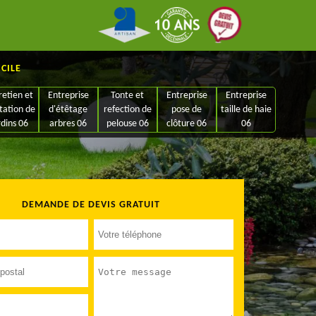
ICILE
retien et
Entreprise
Tonte et
Entreprise
Entreprise
tation de
d'étêtage
refection de
pose de
taille de haie
rdins 06
arbres 06
pelouse 06
clôture 06
06
DEMANDE DE DEVIS GRATUIT