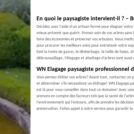
En quoi le paysagiste intervient-il ? –
Décidez avec l’aide d’un artisan formé pour élaguer votre 
mieux prévenir que guérir. Prenez soin de vos arbres sans l
faire des économies et préserver vos arbustes. Nous met
pour procurer les meilleurs soins pour entretenir votre es
font la tonte de gazon, le désherbage, la taille de haies, 
débroussaillage, l’élagage et abattage d’arbres sont aussi
WN Elagage paysagiste professionnel d
Vous pensez étêter vos arbres? Avant tout, contactez un p
et déterminer s'ils nécessitent un étêtage! WN Elagage p
est là pour vous conseiller dans tout ce domaine! Avec une 
prenons en compte des facteurs tels que la santé de l'arbre
l'environnement qui l'entoure, afin de prendre les décisio
préservation. Faites appel à notre service pour garantir la