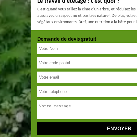
Le travail d’étêtage : c’est quoi ?
C'est quand vous taillez la cime d'un arbre, et réduisez le
aussi avec un aspect nu et pas très naturel. De plus, votre
végétaux environnants. Bref, une nutrition à la hâte pour l
Demande de devis gratuit