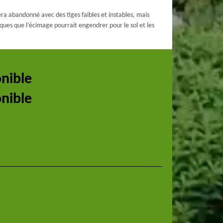
era abandonné avec des tiges faibles et instables, mais
sques que l’écimage pourrait engendrer pour le sol et les
onible
onible