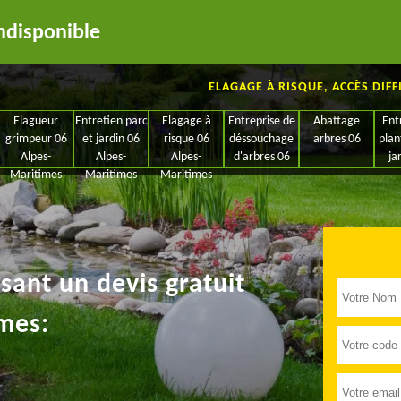
ndisponible
ELAGAGE À RISQUE, ACCÈS DIFF
Elagueur
Entretien parc
Elagage à
Entreprise de
Abattage
Ent
grimpeur 06
et jardin 06
risque 06
déssouchage
arbres 06
plan
Alpes-
Alpes-
Alpes-
d'arbres 06
ja
Maritimes
Maritimes
Maritimes
ant un devis gratuit
mes: