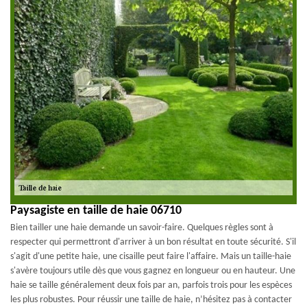
Paysagiste en taille de haie 06710
Bien tailler une haie demande un savoir-faire. Quelques règles sont à
respecter qui permettront d'arriver à un bon résultat en toute sécurité. S'il
s'agit d'une petite haie, une cisaille peut faire l'affaire. Mais un taille-haie
s'avère toujours utile dès que vous gagnez en longueur ou en hauteur. Une
haie se taille généralement deux fois par an, parfois trois pour les espèces
les plus robustes. Pour réussir une taille de haie, n’hésitez pas à contacter