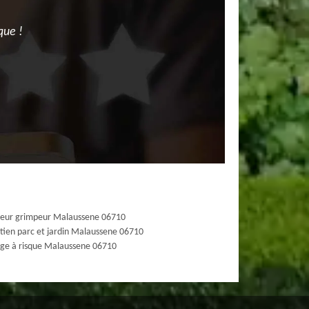
que !
eur grimpeur Malaussene 06710
tien parc et jardin Malaussene 06710
ge à risque Malaussene 06710