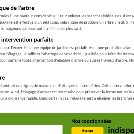
que de l’arbre
ées à une hauteur considérable, il faut enlever les branches inférieures. Il est a
'élagage est effectué d'un seul coup, cela risque de produire un arbre chétif. S'il 
urts moignons qui pourront être éliminés plus tard.
intervention parfaite
ose l’expertise d’une équipe de jardiniers spécialistes et une prestation allant j
ur l’élagage, la taille et l’abattage de vos arbres. Qualifiée pour faire des inte
uts pour parfaire toute intervention d’élagage d’arbre ou autres travaux d’arbre. 
ire
résentent des signes de maladie et d’attaques d’intempéries. Cette intervention 
rne. Ainsi, l’élagage d’arbres est nécessaire pour préserver la forme naturelle d
ux à croissance rapide. Dans certains cas, l’élagage sert à éliminer les branches
Nos coordonnées
indisp
Bureau