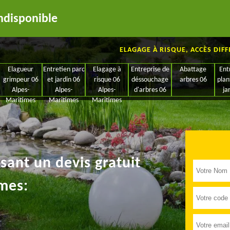
ndisponible
ELAGAGE À RISQUE, ACCÈS DIFF
Elagueur
Entretien parc
Elagage à
Entreprise de
Abattage
Ent
grimpeur 06
et jardin 06
risque 06
déssouchage
arbres 06
plan
Alpes-
Alpes-
Alpes-
d'arbres 06
ja
Maritimes
Maritimes
Maritimes
ant un devis gratuit
mes: