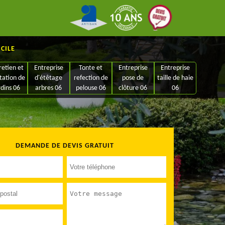
ICILE
retien et
Entreprise
Tonte et
Entreprise
Entreprise
tation de
d'étêtage
refection de
pose de
taille de haie
rdins 06
arbres 06
pelouse 06
clôture 06
06
DEMANDE DE DEVIS GRATUIT