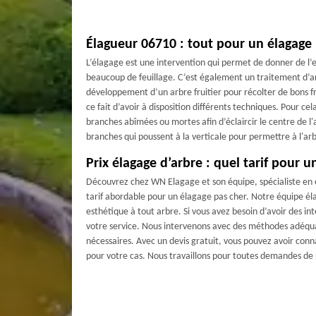
Élagueur 06710 : tout pour un élagage 
L’élagage est une intervention qui permet de donner de l’
beaucoup de feuillage. C’est également un traitement d’ar
développement d’un arbre fruitier pour récolter de bons f
ce fait d’avoir à disposition différents techniques. Pour cel
branches abîmées ou mortes afin d’éclaircir le centre de l'ar
branches qui poussent à la verticale pour permettre à l'arb
Prix élagage d’arbre : quel tarif pour u
Découvrez chez WN Elagage et son équipe, spécialiste en
tarif abordable pour un élagage pas cher. Notre équipe él
esthétique à tout arbre. Si vous avez besoin d’avoir des i
votre service. Nous intervenons avec des méthodes adéqua
nécessaires. Avec un devis gratuit, vous pouvez avoir conna
pour votre cas. Nous travaillons pour toutes demandes de p