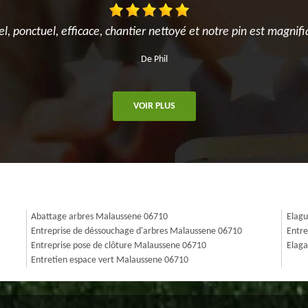
el, ponctuel, efficace, chantier nettoyé et notre pin est magnifi
De Phil
VOIR PLUS
Abattage arbres Malaussene 06710
Elagu
Entreprise de déssouchage d'arbres Malaussene 06710
Entre
Entreprise pose de clôture Malaussene 06710
Elaga
Entretien espace vert Malaussene 06710