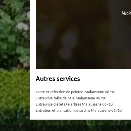
Nick
Autres services
Tonte et refection de pelouse Malaussene 06710
Entreprise taille de haie Malaussene 06710
Entreprise d'étêtage arbres Malaussene 06710
Entretien et plantation de jardins Malaussene 06710