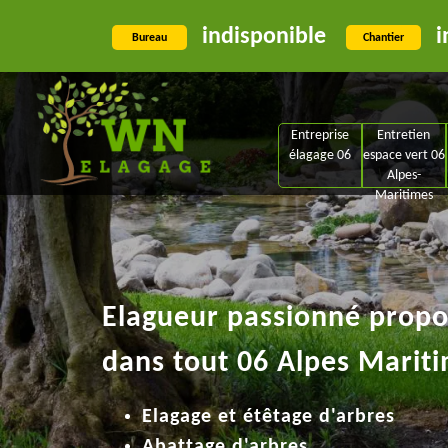
indisponible
i
Bureau
Chantier
Entreprise
Entretien
élagage 06
espace vert 06
Alpes-
Maritimes
Elagueur passionné propos
dans tout 06 Alpes Mariti
Elagage et étêtage d'arbres
Abattage d'arbres