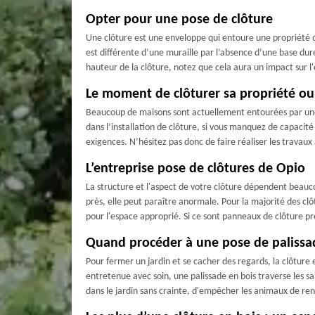
Opter pour une pose de clôture
Une clôture est une enveloppe qui entoure une propriété ou u
est différente d’une muraille par l’absence d’une base dure
hauteur de la clôture, notez que cela aura un impact sur l'
Le moment de clôturer sa propriété ou 
Beaucoup de maisons sont actuellement entourées par une c
dans l’installation de clôture, si vous manquez de capacité 
exigences. N’hésitez pas donc de faire réaliser les travau
L’entreprise pose de clôtures de Opio
La structure et l'aspect de votre clôture dépendent beauco
près, elle peut paraître anormale. Pour la majorité des clô
pour l'espace approprié. Si ce sont panneaux de clôture prêt
Quand procéder à une pose de palissa
Pour fermer un jardin et se cacher des regards, la clôture 
entretenue avec soin, une palissade en bois traverse les s
dans le jardin sans crainte, d'empêcher les animaux de ren