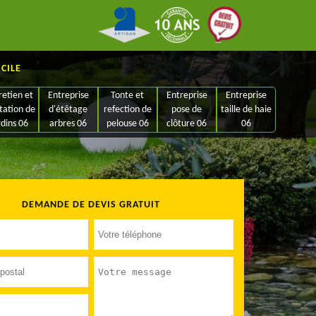
ICILE
retien et
Entreprise
Tonte et
Entreprise
Entreprise
tation de
d'étêtage
refection de
pose de
taille de haie
rdins 06
arbres 06
pelouse 06
clôture 06
06
DEMANDE DE DEVIS GRATUIT