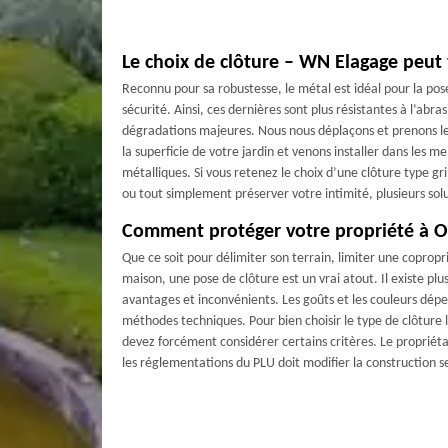
Le choix de clôture – WN Elagage peut
Reconnu pour sa robustesse, le métal est idéal pour la pose
sécurité. Ainsi, ces dernières sont plus résistantes à l’abr
dégradations majeures. Nous nous déplaçons et prenons l
la superficie de votre jardin et venons installer dans les mei
métalliques. Si vous retenez le choix d’une clôture type gri
ou tout simplement préserver votre intimité, plusieurs solu
Comment protéger votre propriété à O
Que ce soit pour délimiter son terrain, limiter une coprop
maison, une pose de clôture est un vrai atout. Il existe plu
avantages et inconvénients. Les goûts et les couleurs dép
méthodes techniques. Pour bien choisir le type de clôture l
devez forcément considérer certains critères. Le propriéta
les réglementations du PLU doit modifier la construction s