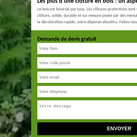
Les plus d’une clôture en bois : un asp
Le bois est favorisé par tous. Les clôtures protections son
clôture, solide, durable et sur mesure posée par des menuis
la décoloration rapide, votre dépense aboutira. Faites-nou
Demande de devis gratuit