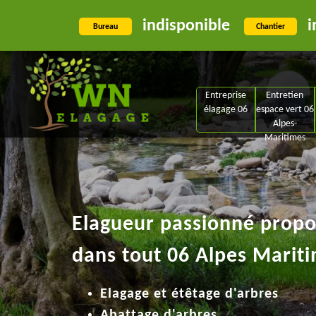
indisponible
i
Bureau
Chantier
Entreprise
Entretien
élagage 06
espace vert 06
Alpes-
Maritimes
Elagueur passionné propos
dans tout 06 Alpes Mariti
Elagage et étêtage d'arbres
Abattage d'arbres