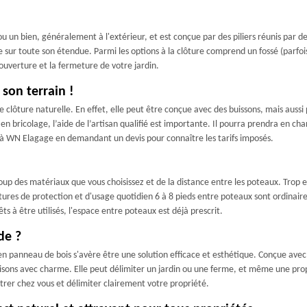
n bien, généralement à l'extérieur, et est conçue par des piliers réunis par des p
 sur toute son étendue. Parmi les options à la clôture comprend un fossé (parfois 
ouverture et la fermeture de votre jardin.
son terrain !
lôture naturelle. En effet, elle peut être conçue avec des buissons, mais aussi 
en bricolage, l’aide de l’artisan qualifié est importante. Il pourra prendra en cha
x à WN Elagage en demandant un devis pour connaître les tarifs imposés.
up des matériaux que vous choisissez et de la distance entre les poteaux. Trop e
tures de protection et d'usage quotidien 6 à 8 pieds entre poteaux sont ordinaires
s à être utilisés, l'espace entre poteaux est déjà prescrit.
de ?
en panneau de bois s'avère être une solution efficace et esthétique. Conçue avec d
aisons avec charme. Elle peut délimiter un jardin ou une ferme, et même une prop
trer chez vous et délimiter clairement votre propriété.