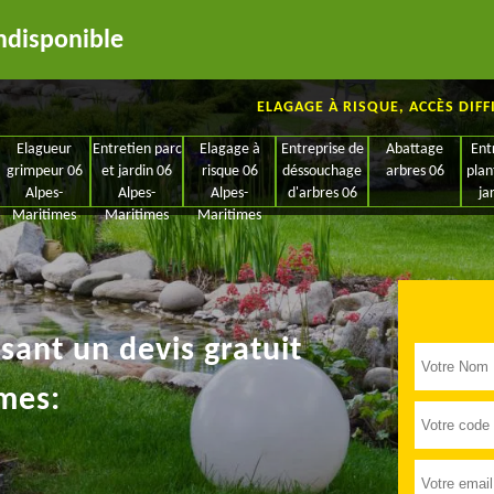
ndisponible
ELAGAGE À RISQUE, ACCÈS DIFF
Elagueur
Entretien parc
Elagage à
Entreprise de
Abattage
Ent
grimpeur 06
et jardin 06
risque 06
déssouchage
arbres 06
plan
Alpes-
Alpes-
Alpes-
d'arbres 06
ja
Maritimes
Maritimes
Maritimes
ant un devis gratuit
mes: