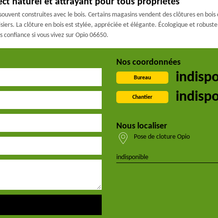
ect naturel et attrayant pour tous propriétés
t souvent construites avec le bois. Certains magasins vendent des clôtures en bois
iers. La clôture en bois est stylée, appréciée et élégante. Écologique et robuste
s confiance si vous vivez sur Opio 06650.
Nos coordonnées
indisp
Bureau
indisp
Chantier
Nous localiser
Pose de cloture Opio
indisponible