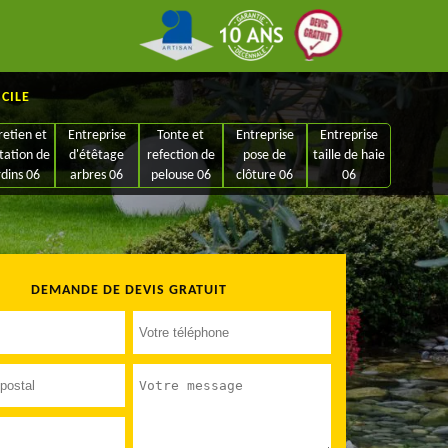
ICILE
retien et
Entreprise
Tonte et
Entreprise
Entreprise
tation de
d'étêtage
refection de
pose de
taille de haie
rdins 06
arbres 06
pelouse 06
clôture 06
06
DEMANDE DE DEVIS GRATUIT