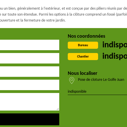
n bien, généralement à l'extérieur, et est conçue par des piliers réunis par des p
 sur toute son étendue. Parmi les options à la clôture comprend un fossé (parfois 
ouverture et la fermeture de votre jardin.
Nos coordonnées
indisp
Bureau
indisp
Chantier
Nous localiser
Pose de cloture Le Golfe Juan
indisponible