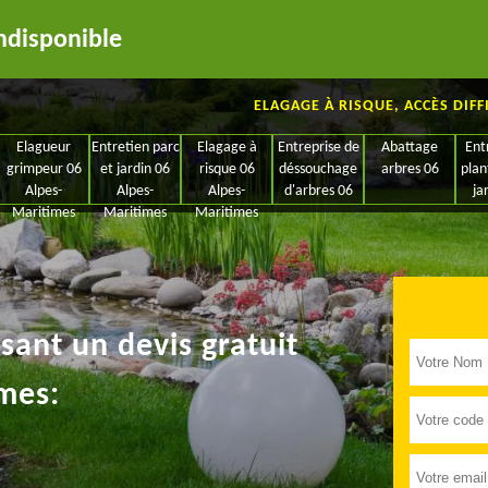
ndisponible
ELAGAGE À RISQUE, ACCÈS DIFF
Elagueur
Entretien parc
Elagage à
Entreprise de
Abattage
Ent
grimpeur 06
et jardin 06
risque 06
déssouchage
arbres 06
plan
Alpes-
Alpes-
Alpes-
d'arbres 06
ja
Maritimes
Maritimes
Maritimes
ant un devis gratuit
mes: