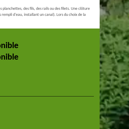
lanchettes, des fils, des rails ou des filets. Une clôture
rempli d'eau, installant un canal). Lors du choix de la
onible
onible