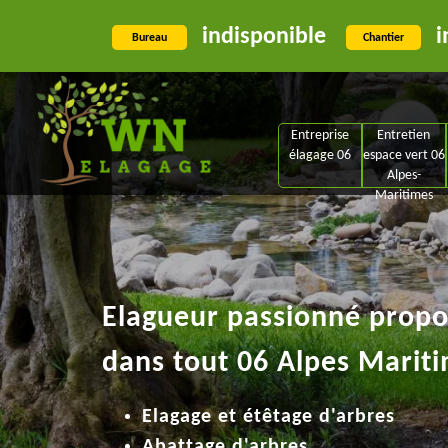
indisponible
i
Bureau
Chantier
Entreprise
Entretien
élagage 06
espace vert 06
Alpes-
Maritimes
Elagueur passionné propos
dans tout 06 Alpes Mariti
Elagage et étêtage d'arbres
Abattage d'arbres