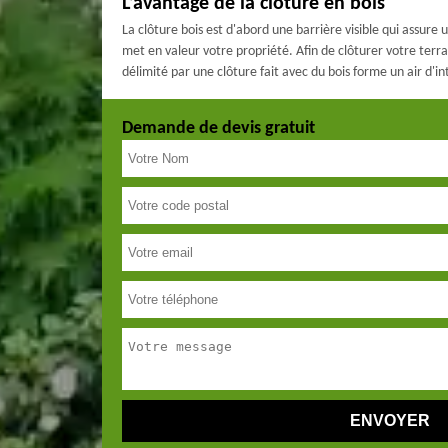
L’avantage de la clôture en bois
La clôture bois est d'abord une barrière visible qui assure 
met en valeur votre propriété. Afin de clôturer votre terrai
délimité par une clôture fait avec du bois forme un air d'in
Demande de devis gratuit