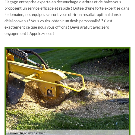
Elagage entreprise experte en dessouchage d’arbres et de haies vous
proposent un service efficace et rapide ! Dotée d’une forte expertise dans
le domaine, nos équipes sauront vous offrir un résultat optimal dans le
délai convenu ! Vous voulez obtenir un devis personnalisé ? C’est
exactement ce que nous vous offrons ! Devis gratuit avec zéro
engagement ! Appelez-nous !