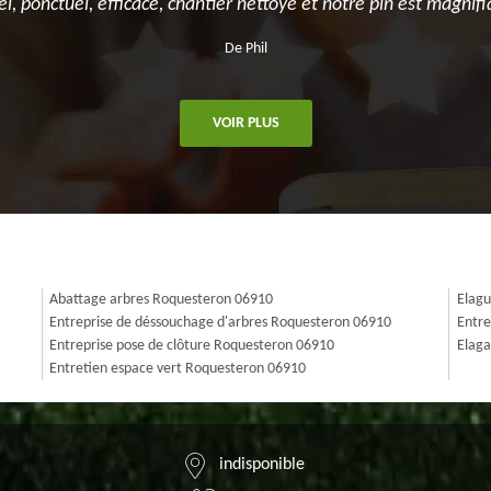
el, ponctuel, efficace, chantier nettoyé et notre pin est magnifi
De Phil
VOIR PLUS
Abattage arbres Roquesteron 06910
Elagu
Entreprise de déssouchage d'arbres Roquesteron 06910
Entre
Entreprise pose de clôture Roquesteron 06910
Elaga
Entretien espace vert Roquesteron 06910
indisponible