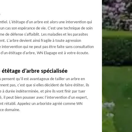
e
tiel. L'étêtage d'un arbre est alors une intervention qui
cun cas son espérance de vie. C'est une technique de soin
me de défense s'affaiblit. Les maladies et les parasites
ent. L'arbre devient ainsi fragile à toute agression
e intervention qui ne peut pas être faite sans consultation
n d'un étêtage d'arbre, WN Elagage est à votre écoute.
 étêtage d’arbre spécialisée
s pensent qu’il est avantageux de tailler un arbre en
ent pas, c'est que si elles décident de faire étêter, ils
à durée indéterminée, et pire ils vont finir par tuer
é, il peut bien pousser avec l’intervention d'un expert,
ment rétabli. Appelez un arboriste agréé comme WN
 ce domaine.