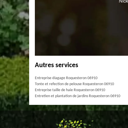
Nick
Autres services
Entreprise élagage Roquesteron 06910
Tonte et refection de pelouse Roquesteron 06910
Entreprise taille de haie Roquesteron 06910
Entretien et plantation de jardins Roquesteron 06910