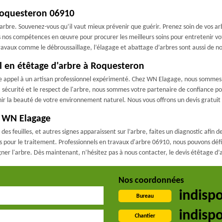
 Roquesteron 06910
rbre. Souvenez-vous qu’il vaut mieux prévenir que guérir. Prenez soin de vos arbr
nos compétences en œuvre pour procurer les meilleurs soins pour entretenir vot
 travaux comme le débroussaillage, l’élagage et abattage d’arbres sont aussi de n
l en étêtage d'arbre à Roquesteron
 faire appel à un artisan professionnel expérimenté. Chez WN Elagage, nous sommes
sécurité et le respect de l'arbre, nous sommes votre partenaire de confiance po
nir la beauté de votre environnement naturel. Nous vous offrons un devis gratuit
– WN Elagage
feuilles, et autres signes apparaissent sur l’arbre, faites un diagnostic afin de
s pour le traitement. Professionnels en travaux d'arbre 06910, nous pouvons définir
ner l'arbre. Dès maintenant, n’hésitez pas à nous contacter, le devis étêtage d’
Nos coordonnées
indisp
Bureau
indisp
Chantier