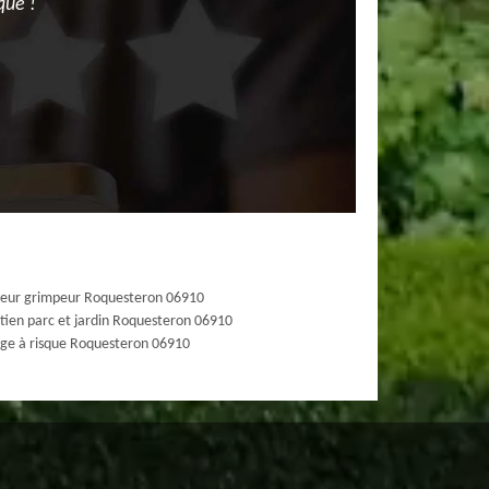
que !
eur grimpeur Roquesteron 06910
tien parc et jardin Roquesteron 06910
ge à risque Roquesteron 06910