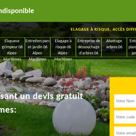
ndisponible
ELAGAGE À RISQUE, ACCÈS DIFF
Elagueur
Entretien parc
Elagage à
Entreprise de
Abattage
Ent
grimpeur 06
et jardin 06
risque 06
déssouchage
arbres 06
plan
Alpes-
Alpes-
Alpes-
d'arbres 06
ja
Maritimes
Maritimes
Maritimes
ant un devis gratuit
mes: