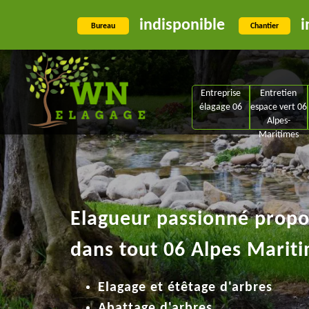
indisponible
i
Bureau
Chantier
Entreprise
Entretien
élagage 06
espace vert 06
Alpes-
Maritimes
Elagueur passionné propos
dans tout 06 Alpes Mariti
Elagage et étêtage d'arbres
Abattage d'arbres