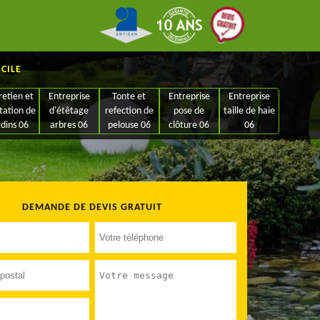
ICILE
retien et
Entreprise
Tonte et
Entreprise
Entreprise
tation de
d'étêtage
refection de
pose de
taille de haie
rdins 06
arbres 06
pelouse 06
clôture 06
06
DEMANDE DE DEVIS GRATUIT