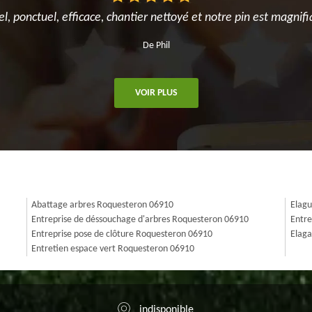
el, ponctuel, efficace, chantier nettoyé et notre pin est magnifi
De Phil
VOIR PLUS
Abattage arbres Roquesteron 06910
Elagu
Entreprise de déssouchage d'arbres Roquesteron 06910
Entre
Entreprise pose de clôture Roquesteron 06910
Elaga
Entretien espace vert Roquesteron 06910
indisponible