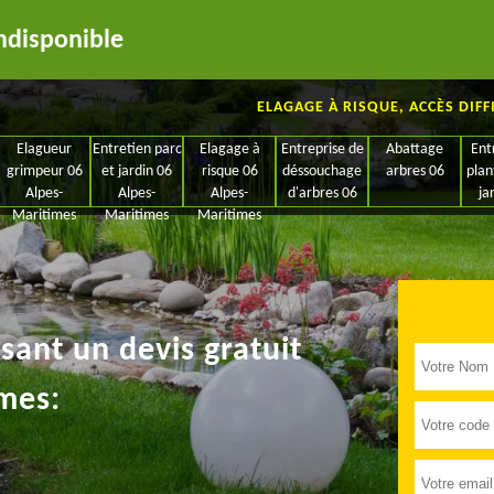
ndisponible
ELAGAGE À RISQUE, ACCÈS DIFF
Elagueur
Entretien parc
Elagage à
Entreprise de
Abattage
Ent
grimpeur 06
et jardin 06
risque 06
déssouchage
arbres 06
plan
Alpes-
Alpes-
Alpes-
d'arbres 06
ja
Maritimes
Maritimes
Maritimes
ant un devis gratuit
mes: