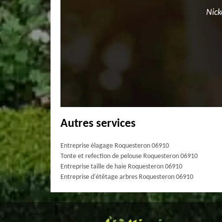
Nick
Autres services
Entreprise élagage Roquesteron 06910
Tonte et refection de pelouse Roquesteron 06910
Entreprise taille de haie Roquesteron 06910
Entreprise d'étêtage arbres Roquesteron 06910