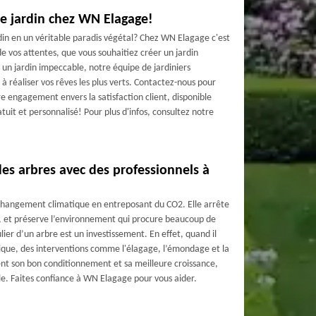
de jardin chez WN Elagage!
din en un véritable paradis végétal? Chez WN Elagage c'est
 de vos attentes, que vous souhaitiez créer un jardin
n jardin impeccable, notre équipe de jardiniers
à réaliser vos rêves les plus verts. Contactez-nous pour
re engagement envers la satisfaction client, disponible
atuit et personnalisé! Pour plus d'infos, consultez notre
es arbres avec des professionnels à
changement climatique en entreposant du CO2. Elle arrête
ls, et préserve l’environnement qui procure beaucoup de
lier d’un arbre est un investissement. En effet, quand il
ique, des interventions comme l'élagage, l’émondage et la
ent son bon conditionnement et sa meilleure croissance,
le. Faites confiance à WN Elagage pour vous aider.