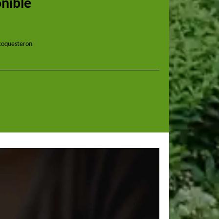
onible
 Roquesteron