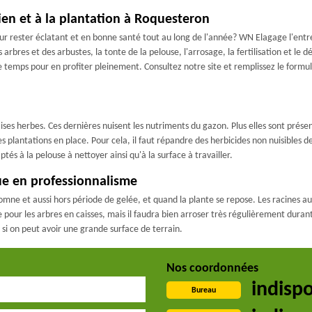
ien et à la plantation à Roquesteron
our rester éclatant et en bonne santé tout au long de l'année? WN Elagage l'entr
es arbres et des arbustes, la tonte de la pelouse, l'arrosage, la fertilisation et l
 temps pour en profiter pleinement. Consultez notre site et remplissez le formula
ises herbes. Ces dernières nuisent les nutriments du gazon. Plus elles sont prése
es plantations en place. Pour cela, il faut répandre des herbicides non nuisibles 
és à la pelouse à nettoyer ainsi qu'à la surface à travailler.
ue en professionnalisme
mne et aussi hors période de gelée, et quand la plante se repose. Les racines au
 pour les arbres en caisses, mais il faudra bien arroser très régulièrement duran
e si on peut avoir une grande surface de terrain.
Nos coordonnées
indisp
Bureau