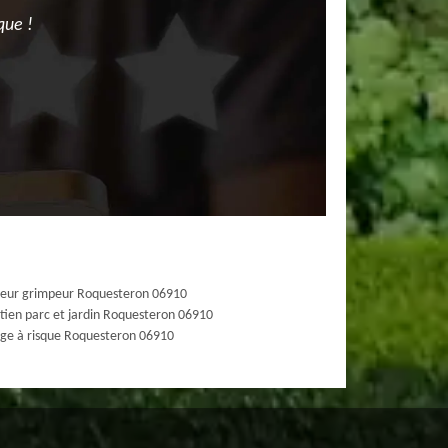
que !
eur grimpeur Roquesteron 06910
tien parc et jardin Roquesteron 06910
ge à risque Roquesteron 06910