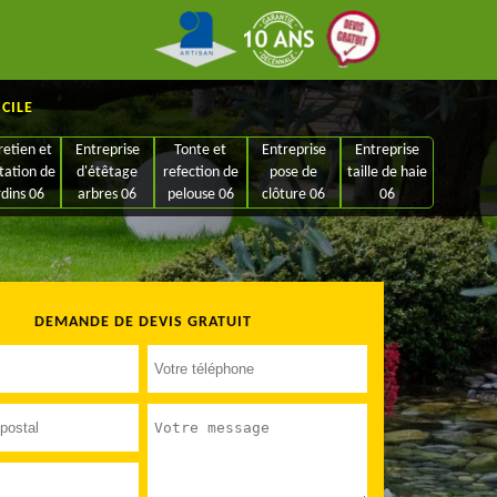
ICILE
retien et
Entreprise
Tonte et
Entreprise
Entreprise
tation de
d'étêtage
refection de
pose de
taille de haie
rdins 06
arbres 06
pelouse 06
clôture 06
06
DEMANDE DE DEVIS GRATUIT