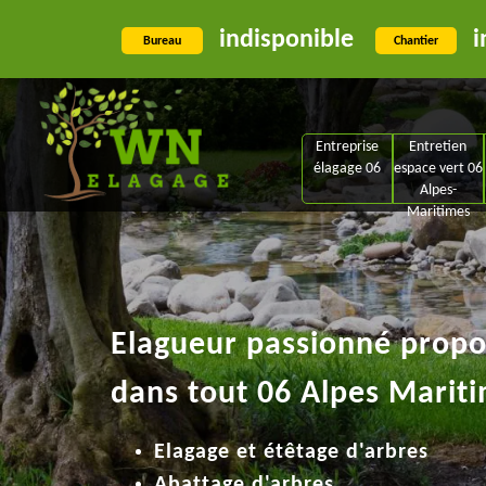
indisponible
i
Bureau
Chantier
Entreprise
Entretien
élagage 06
espace vert 06
Alpes-
Maritimes
Elagueur passionné propos
dans tout 06 Alpes Mariti
Elagage et étêtage d'arbres
Abattage d'arbres