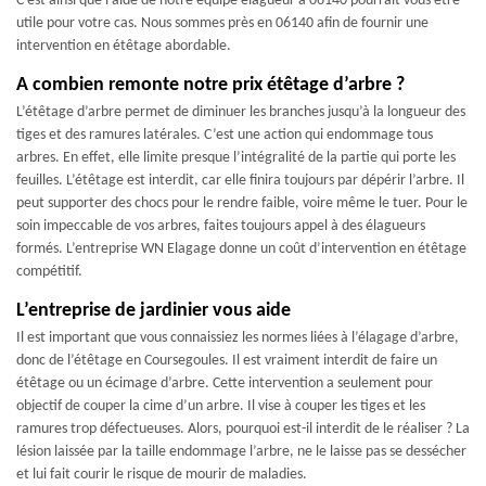
C'est ainsi que l'aide de notre équipe élagueur à 06140 pourrait vous être
utile pour votre cas. Nous sommes près en 06140 afin de fournir une
intervention en étêtage abordable.
A combien remonte notre prix étêtage d’arbre ?
L’étêtage d’arbre permet de diminuer les branches jusqu’à la longueur des
tiges et des ramures latérales. C’est une action qui endommage tous
arbres. En effet, elle limite presque l’intégralité de la partie qui porte les
feuilles. L’étêtage est interdit, car elle finira toujours par dépérir l’arbre. Il
peut supporter des chocs pour le rendre faible, voire même le tuer. Pour le
soin impeccable de vos arbres, faites toujours appel à des élagueurs
formés. L’entreprise WN Elagage donne un coût d’intervention en étêtage
compétitif.
L’entreprise de jardinier vous aide
Il est important que vous connaissiez les normes liées à l’élagage d’arbre,
donc de l’étêtage en Coursegoules. Il est vraiment interdit de faire un
étêtage ou un écimage d’arbre. Cette intervention a seulement pour
objectif de couper la cime d’un arbre. Il vise à couper les tiges et les
ramures trop défectueuses. Alors, pourquoi est-il interdit de le réaliser ? La
lésion laissée par la taille endommage l’arbre, ne le laisse pas se dessécher
et lui fait courir le risque de mourir de maladies.