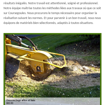
résultats inégalés. Notre travail est attentionné, soigné et professionnel.
Notre équipe maîtrise toutes les méthodes liées aux travaux où que ce soit
sur Coursegoules. Nous procurons le temps nécessaire pour organiser la
réalisation suivant les normes. Et pour parvenir à un bon travail, nous nous
équipons de matériels bien sélectionnés, adaptés à toutes situations.