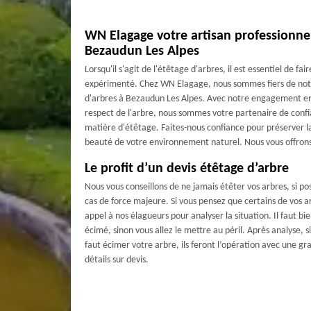
WN Elagage votre artisan professionnel
Bezaudun Les Alpes
Lorsqu'il s'agit de l'étêtage d'arbres, il est essentiel de fa
expérimenté. Chez WN Elagage, nous sommes fiers de not
d'arbres à Bezaudun Les Alpes. Avec notre engagement enver
respect de l'arbre, nous sommes votre partenaire de confi
matière d'étêtage. Faites-nous confiance pour préserver la
beauté de votre environnement naturel. Nous vous offrons 
Le profit d’un devis étêtage d’arbre
Nous vous conseillons de ne jamais étêter vos arbres, si po
cas de force majeure. Si vous pensez que certains de vos ar
appel à nos élagueurs pour analyser la situation. Il faut bie
écimé, sinon vous allez le mettre au péril. Après analyse, s
faut écimer votre arbre, ils feront l’opération avec une gr
détails sur devis.