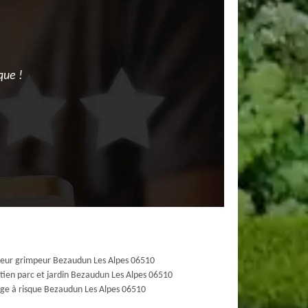
que !
eur grimpeur Bezaudun Les Alpes 06510
tien parc et jardin Bezaudun Les Alpes 06510
ge à risque Bezaudun Les Alpes 06510