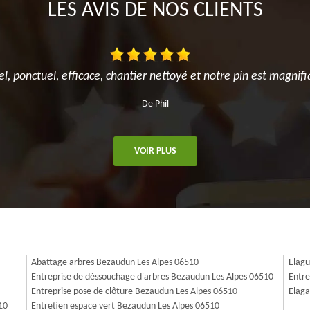
LES AVIS DE NOS CLIENTS
el, ponctuel, efficace, chantier nettoyé et notre pin est magnifi
De Phil
VOIR PLUS
Abattage arbres Bezaudun Les Alpes 06510
Elagu
Entreprise de déssouchage d'arbres Bezaudun Les Alpes 06510
Entre
Entreprise pose de clôture Bezaudun Les Alpes 06510
Elaga
10
Entretien espace vert Bezaudun Les Alpes 06510