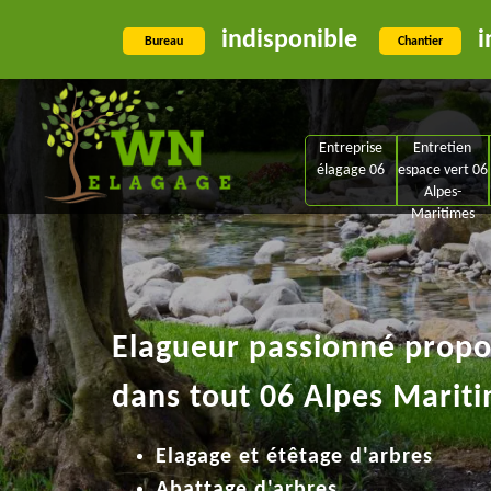
indisponible
i
Bureau
Chantier
Entreprise
Entretien
élagage 06
espace vert 06
Alpes-
Maritimes
Elagueur passionné propos
dans tout 06 Alpes Mariti
Elagage et étêtage d'arbres
Abattage d'arbres