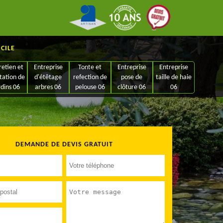
ICILE
retien et
Entreprise
Tonte et
Entreprise
Entreprise
tation de
d'étêtage
refection de
pose de
taille de haie
rdins 06
arbres 06
pelouse 06
clôture 06
06
DEMANDE DE DEVIS GRATUIT