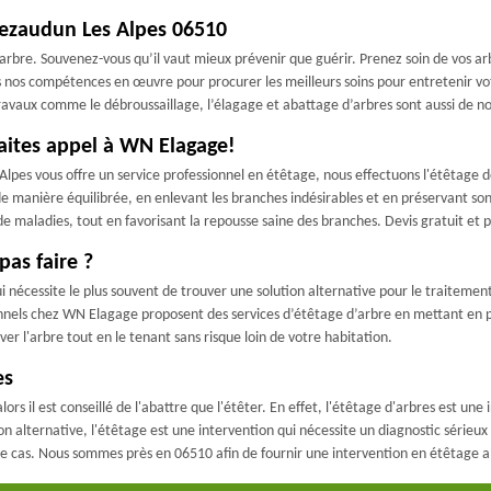
 Bezaudun Les Alpes 06510
rbre. Souvenez-vous qu’il vaut mieux prévenir que guérir. Prenez soin de vos arbr
nos compétences en œuvre pour procurer les meilleurs soins pour entretenir vot
 travaux comme le débroussaillage, l’élagage et abattage d’arbres sont aussi de n
faites appel à WN Elagage!
pes vous offre un service professionnel en étêtage, nous effectuons l'étêtage d
e manière équilibrée, en enlevant les branches indésirables et en préservant son
de maladies, tout en favorisant la repousse saine des branches. Devis gratuit e
pas faire ?
 nécessite le plus souvent de trouver une solution alternative pour le traitement d
sionnels chez WN Elagage proposent des services d’étêtage d’arbre en mettant en
er l'arbre tout en le tenant sans risque loin de votre habitation.
es
ors il est conseillé de l'abattre que l'étêter. En effet, l'étêtage d'arbres est une
 alternative, l'étêtage est une intervention qui nécessite un diagnostic sérieux d
re cas. Nous sommes près en 06510 afin de fournir une intervention en étêtage 