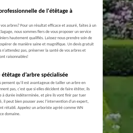
professionnelle de l'étêtage à
os arbres? Pour un résultat efficace et assuré, faites à un
lagage, nous sommes fiers de vous proposer un service
diniers hautement qualifiés. Laissez-nous prendre soin de
rospérer de manière saine et magnifique. Un devis gratuit
 n'attendez pas, préserver la santé de vos arbres et
ont raisonnables!
 étêtage d’arbre spécialisée
s pensent qu’il est avantageux de tailler un arbre en
ent pas, c'est que si elles décident de faire étêter, ils
à durée indéterminée, et pire ils vont finir par tuer
é, il peut bien pousser avec l’intervention d'un expert,
ment rétabli. Appelez un arboriste agréé comme WN
 ce domaine.