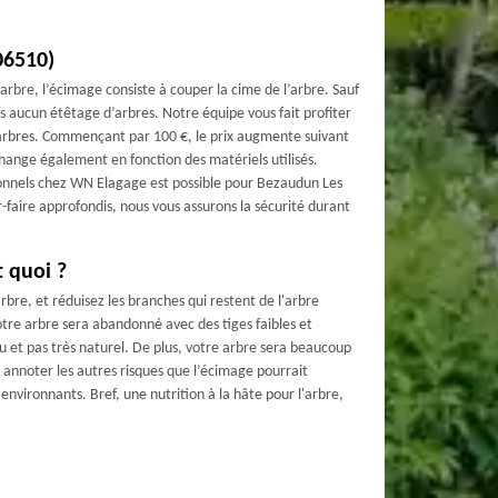
(06510)
arbre, l’écimage consiste à couper la cime de l’arbre. Sauf
s aucun étêtage d’arbres. Notre équipe vous fait profiter
 arbres. Commençant par 100 €, le prix augmente suivant
x change également en fonction des matériels utilisés.
ionnels chez WN Elagage est possible pour Bezaudun Les
r-faire approfondis, nous vous assurons la sécurité durant
t quoi ?
arbre, et réduisez les branches qui restent de l'arbre
tre arbre sera abandonné avec des tiges faibles et
nu et pas très naturel. De plus, votre arbre sera beaucoup
ns annoter les autres risques que l’écimage pourrait
environnants. Bref, une nutrition à la hâte pour l'arbre,