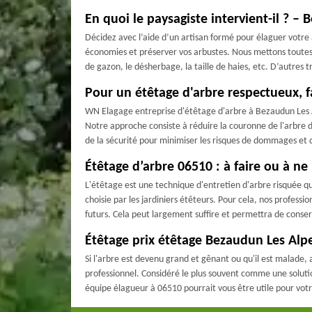
En quoi le paysagiste intervient-il ? –
Décidez avec l’aide d’un artisan formé pour élaguer votre a
économies et préserver vos arbustes. Nous mettons toutes 
de gazon, le désherbage, la taille de haies, etc. D’autres
Pour un étêtage d'arbre respectueux, 
WN Elagage entreprise d'étêtage d'arbre à Bezaudun Les Al
Notre approche consiste à réduire la couronne de l'arbre d
de la sécurité pour minimiser les risques de dommages et 
Étêtage d’arbre 06510 : à faire ou à ne 
L'étêtage est une technique d'entretien d'arbre risquée qui
choisie par les jardiniers étêteurs. Pour cela, nos profes
futurs. Cela peut largement suffire et permettra de conserv
Étêtage prix étêtage Bezaudun Les Alp
Si l'arbre est devenu grand et gênant ou qu'il est malade, al
professionnel. Considéré le plus souvent comme une solution
équipe élagueur à 06510 pourrait vous être utile pour vot