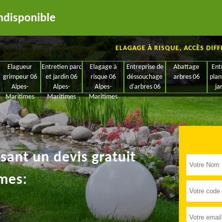
ndisponible
ELAGAGE À RISQUE, ACCÈS DIFF
Elagueur
Entretien parc
Elagage à
Entreprise de
Abattage
Ent
grimpeur 06
et jardin 06
risque 06
déssouchage
arbres 06
plan
Alpes-
Alpes-
Alpes-
d'arbres 06
ja
Maritimes
Maritimes
Maritimes
ant un devis gratuit
mes: