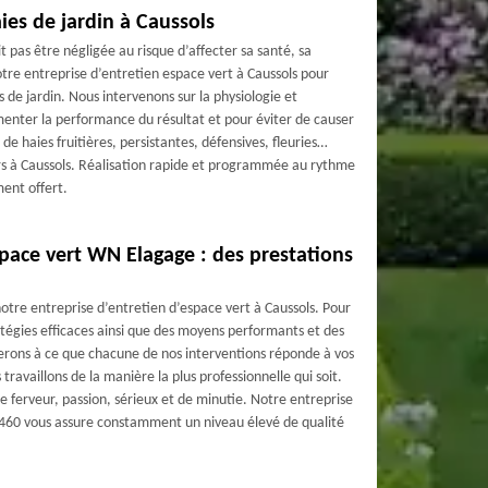
aies de jardin à Caussols
it pas être négligée au risque d’affecter sa santé, sa
tre entreprise d’entretien espace vert à Caussols pour
s de jardin. Nous intervenons sur la physiologie et
enter la performance du résultat et pour éviter de causer
 de haies fruitières, persistantes, défensives, fleuries…
ers à Caussols. Réalisation rapide et programmée au rythme
ment offert.
space vert WN Elagage : des prestations
e notre entreprise d’entretien d’espace vert à Caussols. Pour
tégies efficaces ainsi que des moyens performants et des
erons à ce que chacune de nos interventions réponde à vos
ravaillons de la manière la plus professionnelle qui soit.
de ferveur, passion, sérieux et de minutie. Notre entreprise
6460 vous assure constamment un niveau élevé de qualité