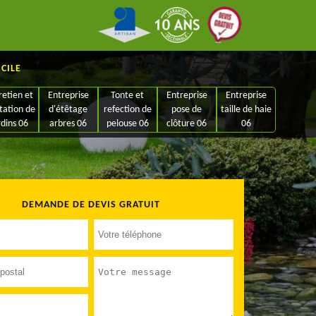
ICILE
retien et
Entreprise
Tonte et
Entreprise
Entreprise
tation de
d'étêtage
refection de
pose de
taille de haie
rdins 06
arbres 06
pelouse 06
clôture 06
06
DEMANDE DE DEVIS GRATUIT