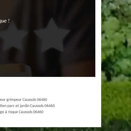
que !
eur grimpeur Caussols 06460
tien parc et jardin Caussols 06460
ge à risque Caussols 06460