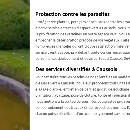
Protection contre les parasites
Protégez vos plantes, potagers et arbustes contre les attaq
à notre service entretien d’espace vert à Caussols. Nous i
la prolifération des vermines sur votre espace vert. Nou
empêcher la détérioration précoce de vos végétaux. Faite
nombreuses clientèles qui ont trouvé satisfaction. Interven
service client adapté, prix défiant toute concurrence, é
personnalisé, déplacement et devis partout à Caussols 064
Des services diversifiés à Caussols
Pour satisfaire tous les besoins de nos clientèles en matiè
d’espace vert à Caussols, nous leur proposons tout un tas de
élagage d’arbre, entretien de parc et jardin, dessouchag
plantation, abattage, pose de clôture, tonte et réfection
nous mettons à la portée de tous. Nos paysagistes jardinie
bon déroulement des travaux et du respect des normes. Par
chacun puisse bénéficier d’un accompagnement sur-mesure 