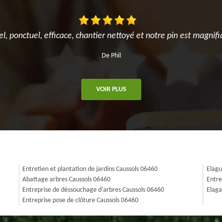
el, ponctuel, efficace, chantier nettoyé et notre pin est magnifi
De Phil
VOIR PLUS
Entretien et plantation de jardins Caussols 06460
Elagu
Abattage arbres Caussols 06460
Entre
Entreprise de déssouchage d'arbres Caussols 06460
Elaga
Entreprise pose de clôture Caussols 06460