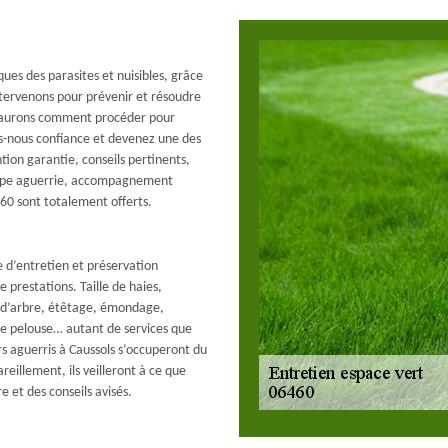
ues des parasites et nuisibles, grâce
ntervenons pour prévenir et résoudre
s saurons comment procéder pour
s-nous confiance et devenez une des
tion garantie, conseils pertinents,
quipe aguerrie, accompagnement
60 sont totalement offerts.
re d’entretien et préservation
 prestations. Taille de haies,
e d’arbre, étêtage, émondage,
 de pelouse… autant de services que
rs aguerris à Caussols s’occuperont du
eillement, ils veilleront à ce que
et des conseils avisés.