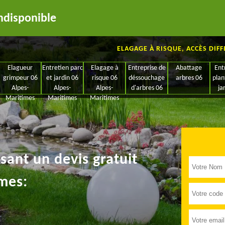
ndisponible
ELAGAGE À RISQUE, ACCÈS DIFF
Elagueur
Entretien parc
Elagage à
Entreprise de
Abattage
Ent
grimpeur 06
et jardin 06
risque 06
déssouchage
arbres 06
plan
Alpes-
Alpes-
Alpes-
d'arbres 06
ja
Maritimes
Maritimes
Maritimes
ant un devis gratuit
mes: