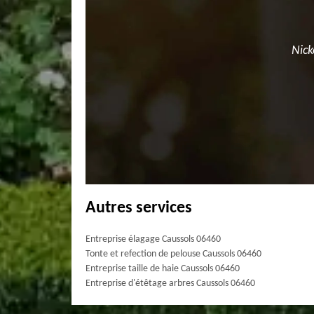
Nick
Autres services
Entreprise élagage Caussols 06460
Tonte et refection de pelouse Caussols 06460
Entreprise taille de haie Caussols 06460
Entreprise d'étêtage arbres Caussols 06460