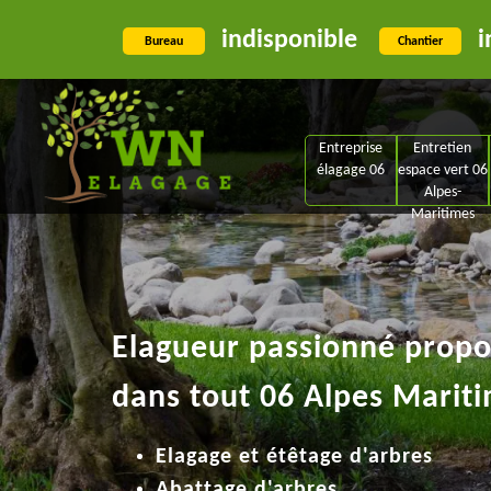
indisponible
i
Bureau
Chantier
Entreprise
Entretien
élagage 06
espace vert 06
Alpes-
Maritimes
Elagueur passionné propos
dans tout 06 Alpes Mariti
Elagage et étêtage d'arbres
Abattage d'arbres