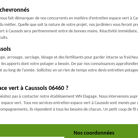
 chevronnés
 nous fait démarquer de nos concurrents en matière d’entretien espace vert à Caus
u métier. Quelle que soit la nature de votre projet, nos jardiniers vous feront p
ert à Caussols sera pertinemment entre de bonnes mains. Réactivité immédiate, pr
uits.
ssols
 arrosage, sarclage, binage et des fertilisants pour garder intacte sa fraiche
er les apports dont votre potager a besoin. De par nos connaissances approfondie
t au long de l’année. Sollicitez en un rien de temps votre devis entretien potag
ce vert à Caussols 06460 ?
n’hésitez pas à contacter notre établissement WN Elagage. Nous intervenons auprès
 espace vert. Tous nos services entretien espace vert à Caussols sont menés par d
ccompagnements, ils répondent à tous les besoins de chacun. Un petit coup de fil
Nos coordonnées