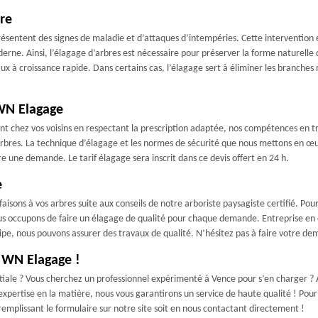
ire
résentent des signes de maladie et d’attaques d’intempéries. Cette intervention 
rne. Ainsi, l’élagage d’arbres est nécessaire pour préserver la forme naturelle d
ux à croissance rapide. Dans certains cas, l’élagage sert à éliminer les branches
 WN Elagage
sent chez vos voisins en respectant la prescription adaptée, nos compétences en 
 arbres. La technique d’élagage et les normes de sécurité que nous mettons en œu
e une demande. Le tarif élagage sera inscrit dans ce devis offert en 24 h.
e
isons à vos arbres suite aux conseils de notre arboriste paysagiste certifié. Pour
us nous occupons de faire un élagage de qualité pour chaque demande. Entreprise e
ipe, nous pouvons assurer des travaux de qualité. N’hésitez pas à faire votre dem
à WN Elagage !
tiale ? Vous cherchez un professionnel expérimenté à Vence pour s’en charger 
 expertise en la matière, nous vous garantirons un service de haute qualité ! Pou
en remplissant le formulaire sur notre site soit en nous contactant directement !