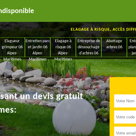
ndisponible
ELAGAGE À RISQUE, ACCÈS DIFF
Elagueur
Entretien parc
Elagage à
Entreprise de
Abattage
Ent
grimpeur 06
et jardin 06
risque 06
déssouchage
arbres 06
plan
Alpes-
Alpes-
Alpes-
d'arbres 06
ja
Maritimes
Maritimes
Maritimes
ant un devis gratuit
mes: