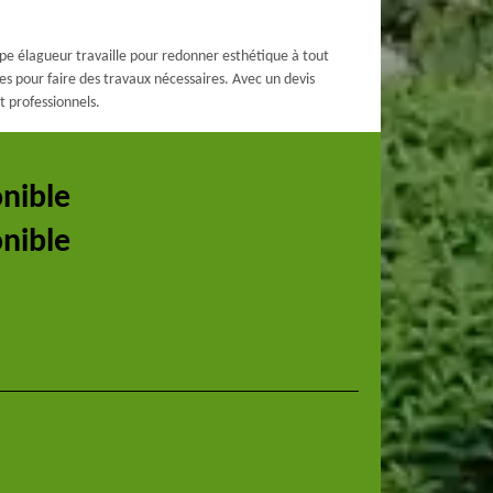
pe élagueur travaille pour redonner esthétique à tout
s pour faire des travaux nécessaires. Avec un devis
t professionnels.
onible
onible