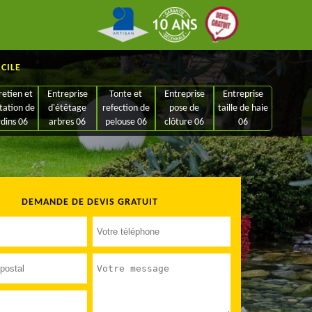
ICILE
retien et
Entreprise
Tonte et
Entreprise
Entreprise
tation de
d'étêtage
refection de
pose de
taille de haie
rdins 06
arbres 06
pelouse 06
clôture 06
06
DEMANDE DE DEVIS GRATUIT