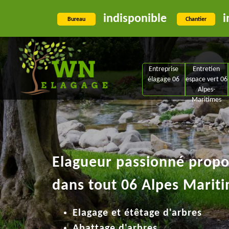
indisponible
i
Bureau
Chantier
Entreprise
Entretien
élagage 06
espace vert 06
Alpes-
Maritimes
Elagueur passionné propos
dans tout 06 Alpes Mariti
Elagage et étêtage d'arbres
Abattage d'arbres