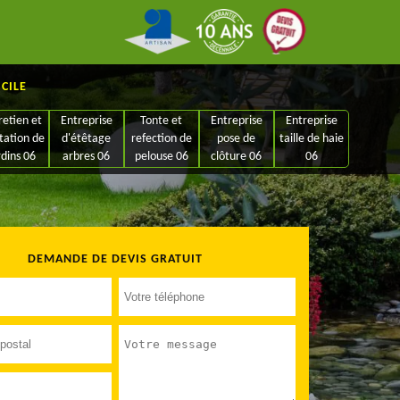
ICILE
retien et
Entreprise
Tonte et
Entreprise
Entreprise
tation de
d'étêtage
refection de
pose de
taille de haie
rdins 06
arbres 06
pelouse 06
clôture 06
06
DEMANDE DE DEVIS GRATUIT