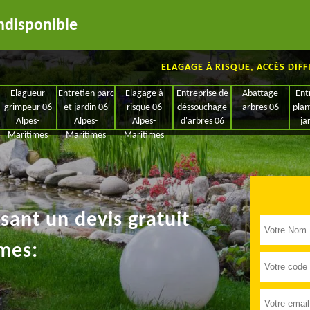
ndisponible
ELAGAGE À RISQUE, ACCÈS DIFF
Elagueur
Entretien parc
Elagage à
Entreprise de
Abattage
Ent
grimpeur 06
et jardin 06
risque 06
déssouchage
arbres 06
plan
Alpes-
Alpes-
Alpes-
d'arbres 06
ja
Maritimes
Maritimes
Maritimes
ant un devis gratuit
mes: