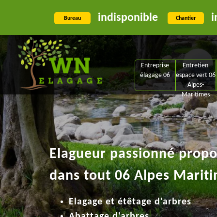
indisponible
i
Bureau
Chantier
Entreprise
Entretien
élagage 06
espace vert 06
Alpes-
Maritimes
Elagueur passionné propos
dans tout 06 Alpes Mariti
Elagage et étêtage d'arbres
Abattage d'arbres