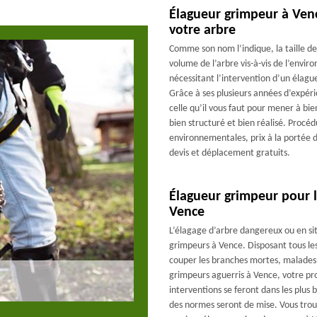
Élagueur grimpeur à Venc
votre arbre
Comme son nom l’indique, la taille d
volume de l’arbre vis-à-vis de l’envir
nécessitant l’intervention d’un él
Grâce à ses plusieurs années d’expér
celle qu’il vous faut pour mener à bie
bien structuré et bien réalisé. Proc
environnementales, prix à la portée 
devis et déplacement gratuits.
Élagueur grimpeur pour l
Vence
L’élagage d’arbre dangereux ou en sit
grimpeurs à Vence. Disposant tous le
couper les branches mortes, malades 
grimpeurs aguerris à Vence, votre pro
interventions se feront dans les plus br
des normes seront de mise. Vous trouv