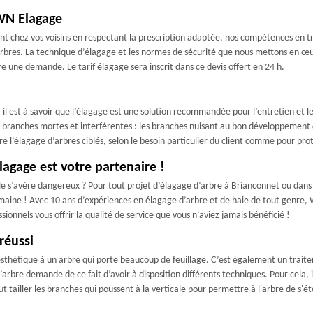
 WN Elagage
sent chez vos voisins en respectant la prescription adaptée, nos compétences en 
 arbres. La technique d’élagage et les normes de sécurité que nous mettons en œu
e une demande. Le tarif élagage sera inscrit dans ce devis offert en 24 h.
il est à savoir que l’élagage est une solution recommandée pour l’entretien et 
 branches mortes et interférentes : les branches nuisant au bon développement de
e l’élagage d’arbres ciblés, selon le besoin particulier du client comme pour prot
lagage est votre partenaire !
lle s’avère dangereux ? Pour tout projet d’élagage d’arbre à Brianconnet ou dans s
ine ! Avec 10 ans d’expériences en élagage d’arbre et de haie de tout genre, W
ionnels vous offrir la qualité de service que vous n’aviez jamais bénéficié !
réussi
esthétique à un arbre qui porte beaucoup de feuillage. C’est également un trai
 d’arbre demande de ce fait d’avoir à disposition différents techniques. Pour cela,
faut tailler les branches qui poussent à la verticale pour permettre à l'arbre de s'ét