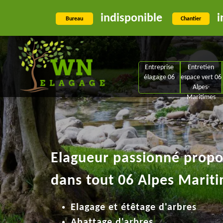
indisponible
i
Bureau
Chantier
Entreprise
Entretien
élagage 06
espace vert 06
Alpes-
Maritimes
Elagueur passionné propos
dans tout 06 Alpes Mariti
Elagage et étêtage d'arbres
Abattage d'arbres