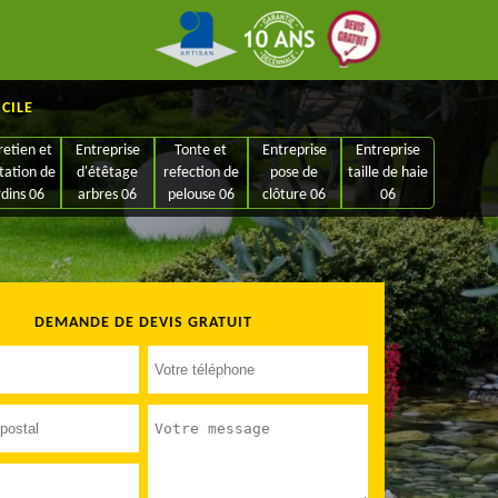
ICILE
retien et
Entreprise
Tonte et
Entreprise
Entreprise
tation de
d'étêtage
refection de
pose de
taille de haie
rdins 06
arbres 06
pelouse 06
clôture 06
06
DEMANDE DE DEVIS GRATUIT