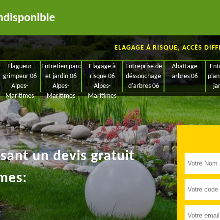
ndisponible
ELAGAGE À RISQUE, ACCÈS DIFF
Elagueur
Entretien parc
Elagage à
Entreprise de
Abattage
Ent
grimpeur 06
et jardin 06
risque 06
déssouchage
arbres 06
plan
Alpes-
Alpes-
Alpes-
d'arbres 06
ja
Maritimes
Maritimes
Maritimes
ant un devis gratuit
mes: