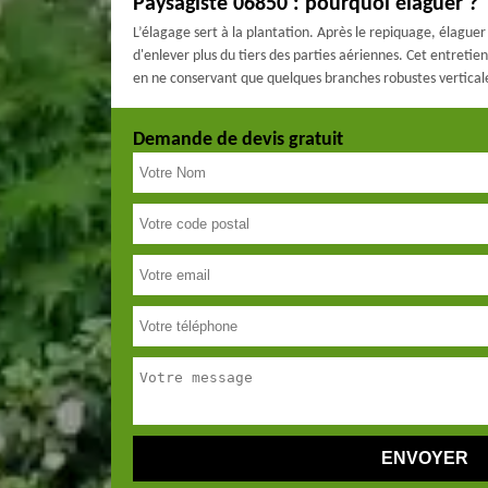
Paysagiste 06850 : pourquoi élaguer ?
L’élagage sert à la plantation. Après le repiquage, élague
d'enlever plus du tiers des parties aériennes. Cet entretien
en ne conservant que quelques branches robustes verticale
Demande de devis gratuit