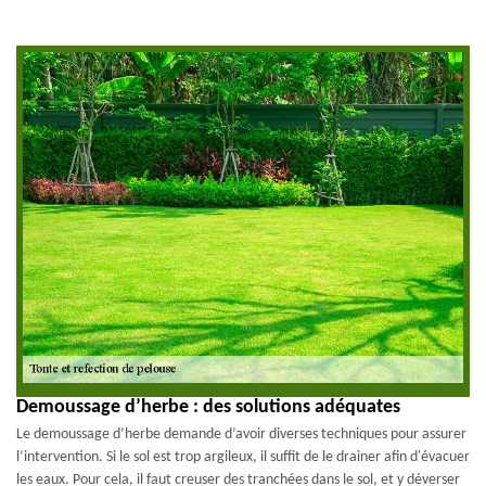
Demoussage d’herbe : des solutions adéquates
Le demoussage d’herbe demande d’avoir diverses techniques pour assurer
l’intervention. Si le sol est trop argileux, il suffit de le drainer afin d'évacuer
les eaux. Pour cela, il faut creuser des tranchées dans le sol, et y déverser