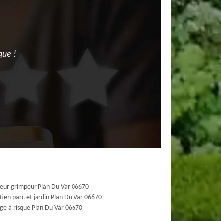
que !
eur grimpeur Plan Du Var 06670
tien parc et jardin Plan Du Var 06670
ge à risque Plan Du Var 06670