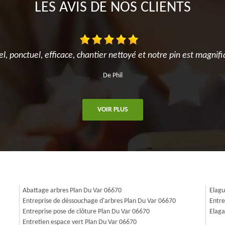
LES AVIS DE NOS CLIENTS
el, ponctuel, efficace, chantier nettoyé et notre pin est magnifi
De Phil
VOIR PLUS
Abattage arbres Plan Du Var 06670
Elagu
Entreprise de déssouchage d'arbres Plan Du Var 06670
Entre
Entreprise pose de clôture Plan Du Var 06670
Elaga
Entretien espace vert Plan Du Var 06670