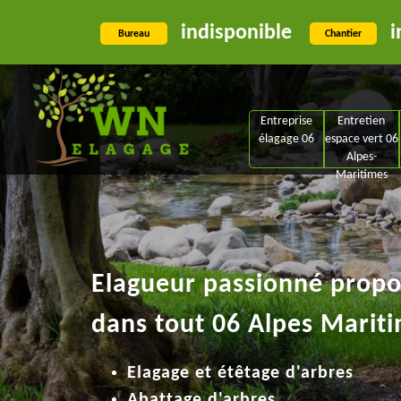
indisponible
i
Bureau
Chantier
Entreprise
Entretien
élagage 06
espace vert 06
Alpes-
Maritimes
Elagueur passionné propos
dans tout 06 Alpes Mariti
Elagage et étêtage d'arbres
Abattage d'arbres