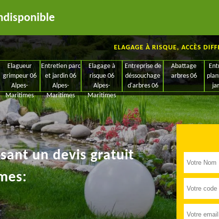
ndisponible
ELAGAGE À RISQUE, ACCÈS DIFF
Elagueur
Entretien parc
Elagage à
Entreprise de
Abattage
Ent
grimpeur 06
et jardin 06
risque 06
déssouchage
arbres 06
plan
Alpes-
Alpes-
Alpes-
d'arbres 06
ja
Maritimes
Maritimes
Maritimes
ant un devis gratuit
mes: