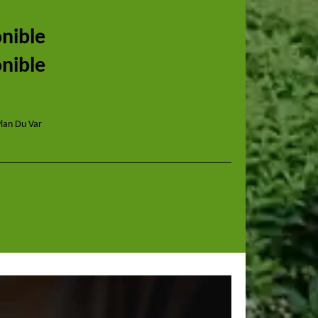
onible
onible
Plan Du Var