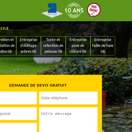
ICILE
retien et
Entreprise
Tonte et
Entreprise
Entreprise
tation de
d'étêtage
refection de
pose de
taille de haie
rdins 06
arbres 06
pelouse 06
clôture 06
06
DEMANDE DE DEVIS GRATUIT