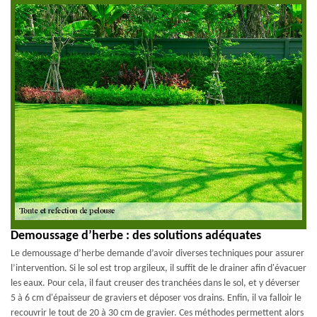
Demoussage d’herbe : des solutions adéquates
Le demoussage d’herbe demande d’avoir diverses techniques pour assurer
l’intervention. Si le sol est trop argileux, il suffit de le drainer afin d'évacuer
les eaux. Pour cela, il faut creuser des tranchées dans le sol, et y déverser
5 à 6 cm d'épaisseur de graviers et déposer vos drains. Enfin, il va falloir le
recouvrir le tout de 20 à 30 cm de gravier. Ces méthodes permettent alors