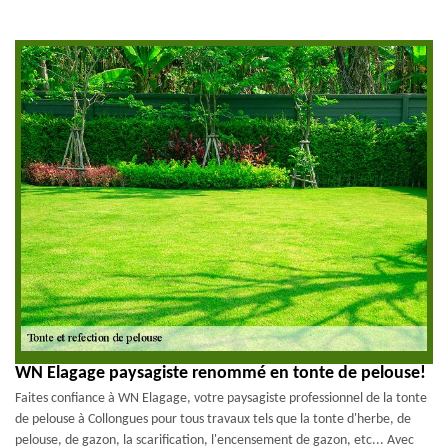
WN Elagage paysagiste renommé en tonte de pelouse!
Faites confiance à WN Elagage, votre paysagiste professionnel de la tonte
de pelouse à Collongues pour tous travaux tels que la tonte d'herbe, de
pelouse, de gazon, la scarification, l'encensement de gazon, etc... Avec