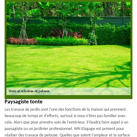
Paysagiste tonte
Les travaux de jardin sont l'une des fonctions de la maison qui prennent
beaucoup de temps et d'efforts, surtout si vous n'êtes pas familier avec
cela. Alors que pour prendre soin de l’extérieur, il faudra faire appel à un
paysagiste ou un jardinier professionnel. WN Elagage est présent pour
réaliser des travaux de pelouse. Quelles que soient l’ampleur et la surface