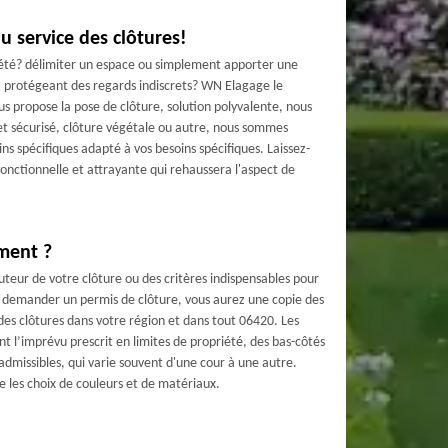
u service des clôtures!
iété? délimiter un espace ou simplement apporter une
la protégeant des regards indiscrets? WN Elagage le
us propose la pose de clôture, solution polyvalente, nous
et sécurisé, clôture végétale ou autre, nous sommes
ns spécifiques adapté à vos besoins spécifiques. Laissez-
fonctionnelle et attrayante qui rehaussera l'aspect de
ment ?
teur de votre clôture ou des critères indispensables pour
 demander un permis de clôture, vous aurez une copie des
es clôtures dans votre région et dans tout 06420. Les
 l’imprévu prescrit en limites de propriété, des bas-côtés
admissibles, qui varie souvent d'une cour à une autre.
es choix de couleurs et de matériaux.