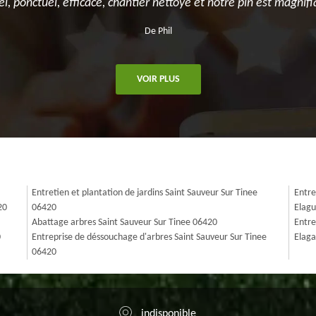
el, ponctuel, efficace, chantier nettoyé et notre pin est magnifi
De Phil
VOIR PLUS
Entretien et plantation de jardins Saint Sauveur Sur Tinee
Entre
20
06420
Elagu
Abattage arbres Saint Sauveur Sur Tinee 06420
Entre
0
Entreprise de déssouchage d'arbres Saint Sauveur Sur Tinee
Elaga
06420
indisponible