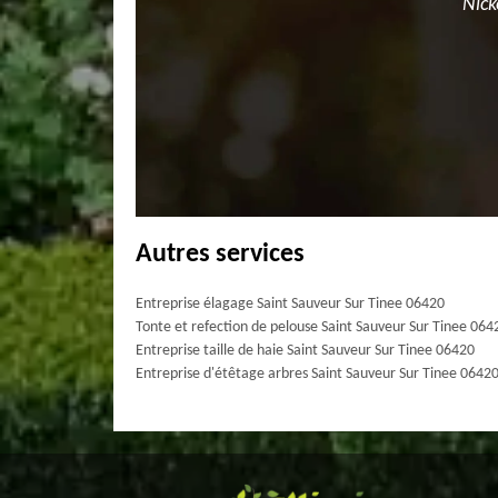
Nick
Autres services
Entreprise élagage Saint Sauveur Sur Tinee 06420
Tonte et refection de pelouse Saint Sauveur Sur Tinee 064
Entreprise taille de haie Saint Sauveur Sur Tinee 06420
Entreprise d'étêtage arbres Saint Sauveur Sur Tinee 0642