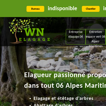
indisponible
i
Bureau
Chantier
Entreprise
Entretien
élagage 06
espace vert 06
Alpes-
Maritimes
Elagueur passionné propos
dans tout 06 Alpes Mariti
Elagage et étêtage d'arbres
Abattage d'arbres