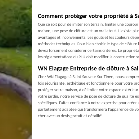
Comment protéger votre propriété à Sa
Que ce soit pour délimiter son terrain, limiter une coprop
maison, une pose de clôture est un vrai atout. Il existe plu
avantages et inconvénients. Les goûts et les couleurs dép
méthodes techniques. Pour bien choisir le type de clôture l
devez forcément considérer certains critères. Le propriéta
les réglementations du PLU doit modifier la construction s
WN Elagage Entreprise de clôture à Sai
Chez WN Elagage à Saint Sauveur Sur Tinee, nous compreno
fois sécurisante, esthétique et fonctionnelle pour votre p
protéger votre maison, à délimiter votre espace extérieu
votre jardin, notre service de pose de clôture de qualité 
spécifiques. Faites confiance à notre expertise pour créer 
parfaitement adaptée qui transformera l'apparence de vot
cher avec un devis gratuit et détaillé!