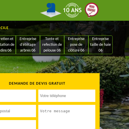
ICILE
retien et
Entreprise
Tonte et
Entreprise
Entreprise
tation de
d'étêtage
refection de
pose de
taille de haie
rdins 06
arbres 06
pelouse 06
clôture 06
06
DEMANDE DE DEVIS GRATUIT