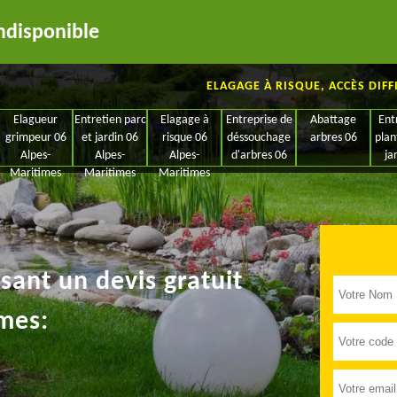
ndisponible
ELAGAGE À RISQUE, ACCÈS DIFF
Elagueur
Entretien parc
Elagage à
Entreprise de
Abattage
Ent
grimpeur 06
et jardin 06
risque 06
déssouchage
arbres 06
plan
Alpes-
Alpes-
Alpes-
d'arbres 06
ja
Maritimes
Maritimes
Maritimes
ant un devis gratuit
mes: