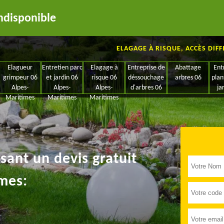
ndisponible
ELAGAGE À RISQUE, ACCÈS DIFF
Elagueur
Entretien parc
Elagage à
Entreprise de
Abattage
Ent
grimpeur 06
et jardin 06
risque 06
déssouchage
arbres 06
plan
Alpes-
Alpes-
Alpes-
d'arbres 06
ja
Maritimes
Maritimes
Maritimes
ant un devis gratuit
mes: