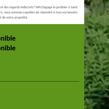
t des regards indiscrets? WN Elagage le jardinier à Saint
utre, nous sommes capables de répondre à tous vos besoins
ct de votre propriété.
onible
onible