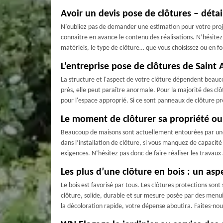
Avoir un devis pose de clôtures – déta
N’oubliez pas de demander une estimation pour votre proje
connaître en avance le contenu des réalisations. N’hésitez
matériels, le type de clôture… que vous choisissez ou en f
L’entreprise pose de clôtures de Saint
La structure et l'aspect de votre clôture dépendent beauco
près, elle peut paraître anormale. Pour la majorité des clô
pour l'espace approprié. Si ce sont panneaux de clôture prêt
Le moment de clôturer sa propriété ou 
Beaucoup de maisons sont actuellement entourées par une c
dans l’installation de clôture, si vous manquez de capacité 
exigences. N’hésitez pas donc de faire réaliser les travau
Les plus d’une clôture en bois : un asp
Le bois est favorisé par tous. Les clôtures protections son
clôture, solide, durable et sur mesure posée par des menuis
la décoloration rapide, votre dépense aboutira. Faites-nou