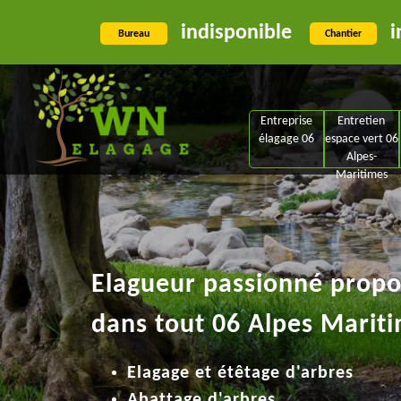
indisponible
i
Bureau
Chantier
Entreprise
Entretien
élagage 06
espace vert 06
Alpes-
Maritimes
Elagueur passionné propos
dans tout 06 Alpes Mariti
Elagage et étêtage d'arbres
Abattage d'arbres