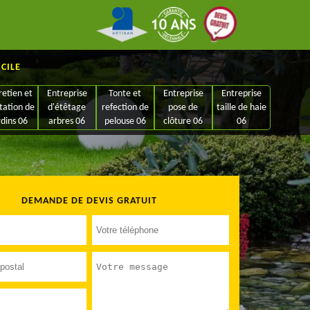
ICILE
retien et
Entreprise
Tonte et
Entreprise
Entreprise
tation de
d'étêtage
refection de
pose de
taille de haie
rdins 06
arbres 06
pelouse 06
clôture 06
06
DEMANDE DE DEVIS GRATUIT