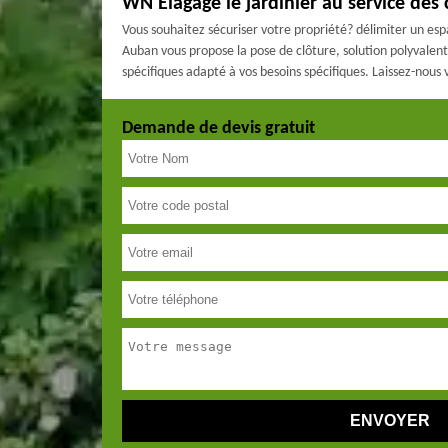
WN Elagage le jardinier au service des 
Vous souhaitez sécuriser votre propriété? délimiter un es
Auban vous propose la pose de clôture, solution polyvalen
spécifiques adapté à vos besoins spécifiques. Laissez-nous 
Demande de devis gratuit