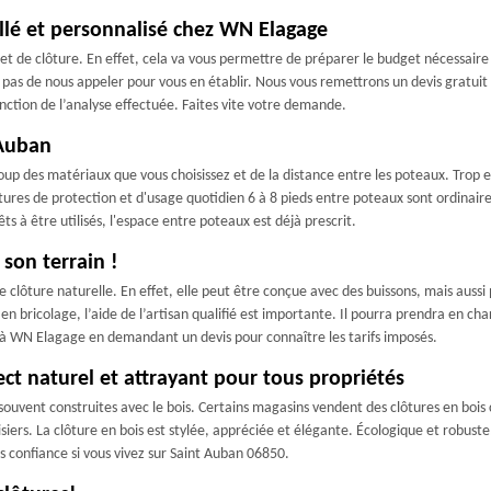
illé et personnalisé chez WN Elagage
t de clôture. En effet, cela va vous permettre de préparer le budget nécessaire
 pas de nous appeler pour vous en établir. Nous vous remettrons un devis gratuit 
onction de l’analyse effectuée. Faites vite votre demande.
 Auban
up des matériaux que vous choisissez et de la distance entre les poteaux. Trop e
tures de protection et d'usage quotidien 6 à 8 pieds entre poteaux sont ordinaires
s à être utilisés, l'espace entre poteaux est déjà prescrit.
son terrain !
lôture naturelle. En effet, elle peut être conçue avec des buissons, mais aussi 
en bricolage, l’aide de l’artisan qualifié est importante. Il pourra prendra en cha
x à WN Elagage en demandant un devis pour connaître les tarifs imposés.
ect naturel et attrayant pour tous propriétés
t souvent construites avec le bois. Certains magasins vendent des clôtures en bois
iers. La clôture en bois est stylée, appréciée et élégante. Écologique et robuste
s confiance si vous vivez sur Saint Auban 06850.