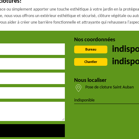
clôtures!
pace ou simplement apporter une touche esthétique à votre jardin en la protégean
te, nous vous offrons un extérieur esthétique et sécurisé, clôture végétale ou a
vous aider à créer une barrière fonctionnelle et attrayante qui rehaussera l'aspe
Nos coordonnées
indisp
Bureau
indisp
Chantier
Nous localiser
Pose de cloture Saint Auban
indisponible