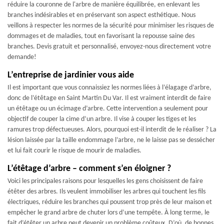
réduire la couronne de l'arbre de manière équilibrée, en enlevant les
branches indésirables et en préservant son aspect esthétique. Nous
veillons à respecter les normes de la sécurité pour minimiser les risques de
dommages et de maladies, tout en favorisant la repousse saine des
branches. Devis gratuit et personnalisé, envoyez-nous directement votre
demande!
L’entreprise de jardinier vous aide
Il est important que vous connaissiez les normes liées à l’élagage d’arbre,
donc de l’étêtage en Saint Martin Du Var. Il est vraiment interdit de faire
un étêtage ou un écimage d’arbre. Cette intervention a seulement pour
objectif de couper la cime d’un arbre. Il vise à couper les tiges et les
ramures trop défectueuses. Alors, pourquoi est-il interdit de le réaliser ? La
lésion laissée par la taille endommage l’arbre, ne le laisse pas se dessécher
et lui fait courir le risque de mourir de maladies.
L’étêtage d’arbre – comment s’en éloigner ?
Voici les principales raisons pour lesquelles les gens choisissent de faire
étêter des arbres. Ils veulent immobiliser les arbres qui touchent les fils
électriques, réduire les branches qui poussent trop près de leur maison et
empêcher le grand arbre de chuter lors d’une tempête. À long terme, le
fait d’étêter un arbre peut devenir un problème coûteux. D’où, de bonnes