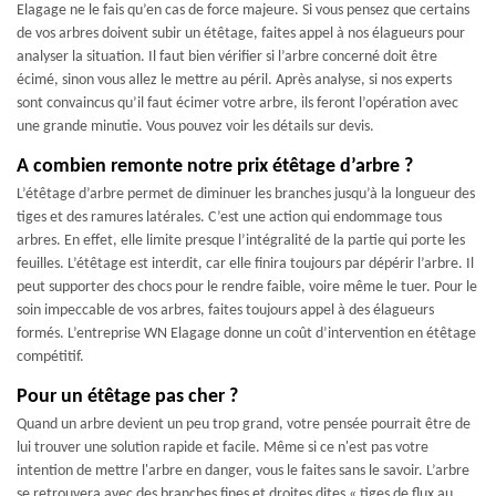
Elagage ne le fais qu’en cas de force majeure. Si vous pensez que certains
de vos arbres doivent subir un étêtage, faites appel à nos élagueurs pour
analyser la situation. Il faut bien vérifier si l’arbre concerné doit être
écimé, sinon vous allez le mettre au péril. Après analyse, si nos experts
sont convaincus qu’il faut écimer votre arbre, ils feront l’opération avec
une grande minutie. Vous pouvez voir les détails sur devis.
A combien remonte notre prix étêtage d’arbre ?
L’étêtage d’arbre permet de diminuer les branches jusqu’à la longueur des
tiges et des ramures latérales. C’est une action qui endommage tous
arbres. En effet, elle limite presque l’intégralité de la partie qui porte les
feuilles. L’étêtage est interdit, car elle finira toujours par dépérir l’arbre. Il
peut supporter des chocs pour le rendre faible, voire même le tuer. Pour le
soin impeccable de vos arbres, faites toujours appel à des élagueurs
formés. L’entreprise WN Elagage donne un coût d’intervention en étêtage
compétitif.
Pour un étêtage pas cher ?
Quand un arbre devient un peu trop grand, votre pensée pourrait être de
lui trouver une solution rapide et facile. Même si ce n'est pas votre
intention de mettre l'arbre en danger, vous le faites sans le savoir. L’arbre
se retrouvera avec des branches fines et droites dites « tiges de flux au