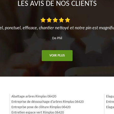
LES AVIS DE NOS CLIENTS
el, ponctuel, efficace, chantier nettoyé et notre pin est magnifi
De Phil
VOIR PLUS
Abattage arbres Rimplas 06420
Elagu
Entreprise de déssouchage d'arbres Rimplas 06420
Entre
Entreprise pose de clôture Rimplas 06420
Elaga
Entretien espace vert Rimplas 06420