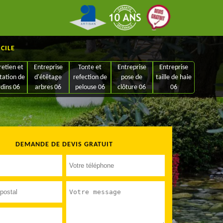
ICILE
retien et
Entreprise
Tonte et
Entreprise
Entreprise
tation de
d'étêtage
refection de
pose de
taille de haie
rdins 06
arbres 06
pelouse 06
clôture 06
06
DEMANDE DE DEVIS GRATUIT