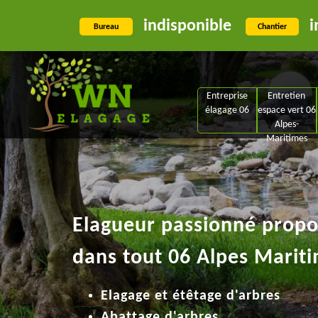
indisponible
i
Bureau
Chantier
Entreprise
Entretien
élagage 06
espace vert 06
Alpes-
Maritimes
Elagueur passionné propos
dans tout 06 Alpes Mariti
Elagage et étêtage d'arbres
Abattage d'arbres