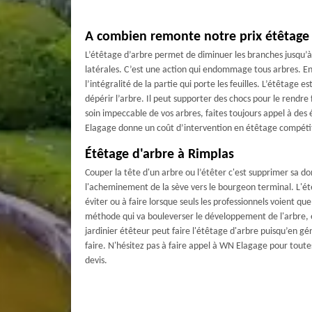
A combien remonte notre prix étêtage 
L’étêtage d’arbre permet de diminuer les branches jusqu’à
latérales. C’est une action qui endommage tous arbres. En 
l’intégralité de la partie qui porte les feuilles. L’étêtage est
dépérir l’arbre. Il peut supporter des chocs pour le rendre 
soin impeccable de vos arbres, faites toujours appel à des
Elagage donne un coût d’intervention en étêtage compétit
Étêtage d'arbre à Rimplas
Couper la tête d'un arbre ou l’étêter c'est supprimer sa dom
l'acheminement de la sève vers le bourgeon terminal. L'ét
éviter ou à faire lorsque seuls les professionnels voient que
méthode qui va bouleverser le développement de l'arbre, e
jardinier étêteur peut faire l'étêtage d'arbre puisqu’en gé
faire. N'hésitez pas à faire appel à WN Elagage pour tout
devis.