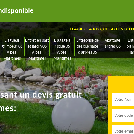
ndisponible
ELAGAGE À RISQUE, ACCÈS DIFF
Elagueur
Entretien parc
Elagage à
Entreprise de
Abattage
Ent
grimpeur 06
et jardin 06
risque 06
déssouchage
arbres 06
plan
Alpes-
Alpes-
Alpes-
d'arbres 06
ja
Maritimes
Maritimes
Maritimes
ant un devis gratuit
mes: