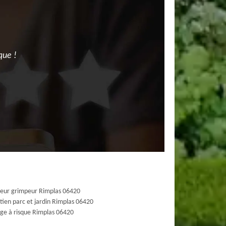
que !
eur grimpeur Rimplas 06420
tien parc et jardin Rimplas 06420
ge à risque Rimplas 06420