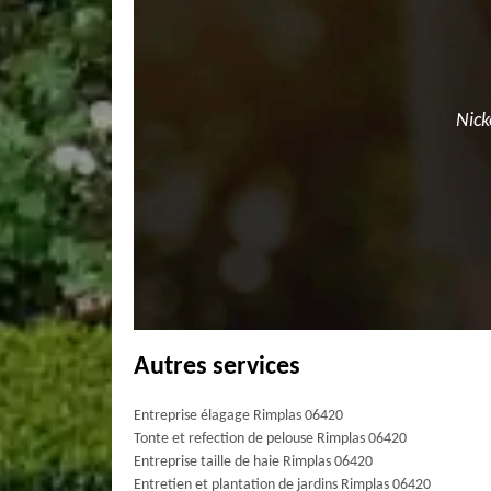
Nick
Autres services
Entreprise élagage Rimplas 06420
Tonte et refection de pelouse Rimplas 06420
Entreprise taille de haie Rimplas 06420
Entretien et plantation de jardins Rimplas 06420