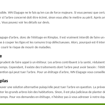
ssible. WN Elagage ne le fais qu’en cas de force majeure. Si vous pensez que certa
er si l’arbre concerné doit être écimé, sinon vous allez le mettre au péril. Après a
 Vous pouvez voir les détails sur devis.
élagage d’arbre, donc de l’étêtage en Rimplas. Il est vraiment interdit de faire 
 à couper les tiges et les ramures trop défectueuses. Alors, pourquoi est-il interdit
t courir le risque de mourir de maladies.
e
 prudent de faire appel à un étêteur. Les arbres contribuent à la santé, réduisent
e temps. Cependant, il existe des traitements dont l’arbre peut avoir besoin : l’étê
ention qui peut tuer l’arbre. Pour un étêtage d'arbre, WN Elagage vous conseille
plas
ver une solution alternative puisqu’elle peut tuer l’arbre en question. La préventi
nter les grands arbres loin des habitations. Sinon, il est plus judicieux de plante
u temps. Pour vos demandes en étêtage, n'hésitez pas à vous adresser à notre équ