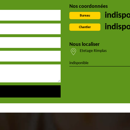
Nos coordonnées
indisp
Bureau
indisp
Chantier
Nous localiser
Etetage Rimplas
indisponible