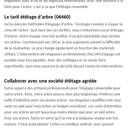
engendrer pour le sol et les végétaux environnants. Bref, une nutrition à la
hâte pour l'arbre, c'est à ça que l’étêtage ressemble.
Le tarif étêtage d’arbre (06460)
Inclus dans les méthodes d’élagage d’arbre, l’écimage consiste à couper la
cime de l’arbre. Sauf dans des cas vérifiés, nous n’entamons aucun étêtage
d’arbres. Notre équipe vous fait profiter d’un prix abordable pour écimer
vos arbres. Commençant par 100 €, le prix augmente suivant la difficulté
de la réalisation. Le prix change également en fonction des matériels
utilisés. L’intervention des élagueurs professionnels chez WN Elagage est
possible pour Escragnolles. Avec des outillages et un savoir-faire
approfondis, nous vous assurons la sécurité durant toutes les interventions.
Collaborer avec une société étêtage agréée
Faites appel à des artisans professionnels pour l’élagage convenable pour
votre arbre. Ainsi, votre arbre pourra vivre plus longtemps. Préférez une
taille d'initiation pour vos jeunes arbres, nos élagueurs qualifiés vont vous
venir en aide pour vous éviter un budget exorbitant. Les coûts d’entretien
pour vos arbres seront beaucoup moins élevés que pour un vieil arbre.
Pour vos arbres, faites en sorte qu’il arrive à la longueur voulue une fois
mature. Il faut aussi planter l'arbre au meilleur endroit, pour pouvoir