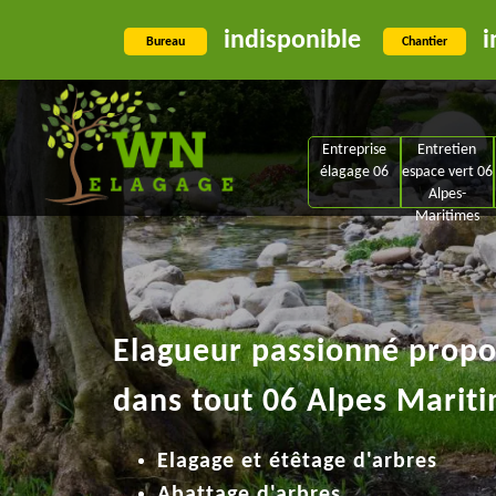
indisponible
i
Bureau
Chantier
Entreprise
Entretien
élagage 06
espace vert 06
Alpes-
Maritimes
Elagueur passionné propos
dans tout 06 Alpes Mariti
Elagage et étêtage d'arbres
Abattage d'arbres