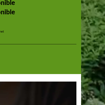
onible
onible
nnet