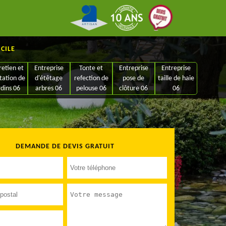
ICILE
retien et
Entreprise
Tonte et
Entreprise
Entreprise
tation de
d'étêtage
refection de
pose de
taille de haie
rdins 06
arbres 06
pelouse 06
clôture 06
06
DEMANDE DE DEVIS GRATUIT