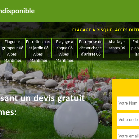
ndisponible
ELAGAGE À RISQUE, ACCÈS DIFF
Elagueur
Entretien parc
Elagage à
Entreprise de
Abattage
Ent
grimpeur 06
et jardin 06
risque 06
déssouchage
arbres 06
plan
Alpes-
Alpes-
Alpes-
d'arbres 06
ja
Maritimes
Maritimes
Maritimes
ant un devis gratuit
mes: