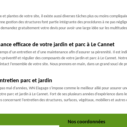
 et plantes de votre site, il existe aussi diverses tâches plus ou moins compliqué
nne gestion des structures font partie intégrante des procédures à ne pas néglig
mandez gratuitement votre devis pour avoir une large idée sur les multitudes de
ance efficace de votre jardin et parc à Le Cannet
emps d’un entretien et d’une maintenance afin d’assurer sa pérennité. Il est indi
n préventif et régulier des composants de votre jardin et parc à Le Cannet. Not
r intact l’ensemble de votre site. Nous prenons en main, dans un grand souci de p
ntretien parc et jardin
is pas mal d’années, WN Elagage s’impose comme le meilleur allié pour assurer un
otre parc et jardin à Le Cannet. Fort de ses plusieurs années d’expérience dans l
 concernant l’entretien des structures, surfaces, végétaux, mobiliers et autres
Nos coordonnées