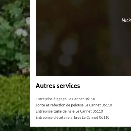
Nick
Autres services
Entreprise élagage Le Cannet 06110
Tonte et refection de pelouse Le Cannet 06110
Entreprise taille de haie Le Cannet 06110
Entreprise d'étêtage arbres Le Cannet 06110