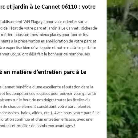
rc et jardin à Le Cannet 06110 : votre
 établissement WN Elagage pour vous orienter sur la
d de l’état de votre parc et jardin à Le Cannet. Riches de
e métier, nous sommes mieux placés pour fournir les
nents à la préservation et amélioration de votre parc et
tre expertise bien développée et notre maitrise parfaite
 Cannet 06110 ont déjà fait le bonheur de nombreuses
é en matière d’entretien parc à Le
e Cannet bénéficie d’une excellente réputation dans la
n et les compétences requises pour pouvoir vous garantir
ssons sur le bout de nos doigts toutes les ficelles du
ien de chaque élément constituant votre parc (plantes,
ccessoires, haies, allées, etc.). Avec nous, votre parc à Le
oration continue et d’un entretien efficace, avec une
ontact et profitez de nombreux avantages !