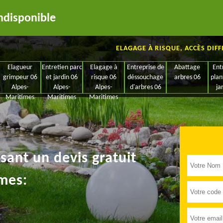
ndisponible
ELAGAGE À RISQUE, ACCÈS DIFF
Elagueur
Entretien parc
Elagage à
Entreprise de
Abattage
Ent
grimpeur 06
et jardin 06
risque 06
déssouchage
arbres 06
plan
Alpes-
Alpes-
Alpes-
d'arbres 06
ja
Maritimes
Maritimes
Maritimes
ant un devis gratuit
mes: