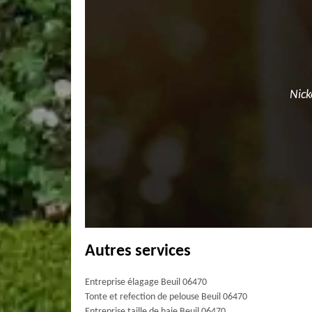
Nick
Autres services
Entreprise élagage Beuil 06470
Tonte et refection de pelouse Beuil 06470
Entreprise taille de haie Beuil 06470