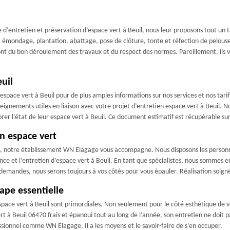
e d’entretien et préservation d’espace vert à Beuil, nous leur proposons tout un t
, émondage, plantation, abattage, pose de clôture, tonte et réfection de pelous
ront du bon déroulement des travaux et du respect des normes. Pareillement, ils v
euil
space vert à Beuil pour de plus amples informations sur nos services et nos tarifs
gnements utiles en liaison avec votre projet d’entretien espace vert à Beuil. Notr
rer l’état de leur espace vert à Beuil. Ce document estimatif est récupérable sur
n espace vert
l, notre établissement WN Elagage vous accompagne. Nous disposons les personnel
ance et l’entretien d’espace vert à Beuil. En tant que spécialistes, nous sommes 
 demandes, nous serons toujours à vos côtés pour vous épauler. Réalisation soigné
tape essentielle
space vert à Beuil sont primordiales. Non seulement pour le côté esthétique de 
t à Beuil 06470 frais et épanoui tout au long de l’année, son entretien ne doit pa
essionnel comme WN Elagage. Il a les moyens et le savoir-faire de s’en occuper.