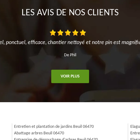
LES AVIS DE NOS CLIENTS
el, ponctuel, efficace, chantier nettoyé et notre pin est magnifi
De Phil
VOIR PLUS
Entretien et plantation de jardins Beuil 06470
Elagu
Abattage arbres Beuil 06470
Entre
Entreprise de déssouchage d'arbres Beuil 06470
Elaga