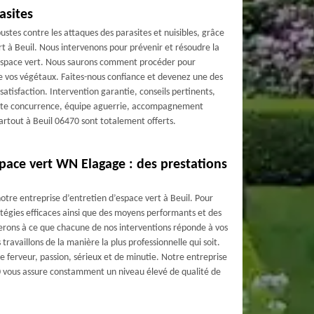
asites
ustes contre les attaques des parasites et nuisibles, grâce
rt à Beuil. Nous intervenons pour prévenir et résoudre la
e espace vert. Nous saurons comment procéder pour
 vos végétaux. Faites-nous confiance et devenez une des
atisfaction. Intervention garantie, conseils pertinents,
toute concurrence, équipe aguerrie, accompagnement
artout à Beuil 06470 sont totalement offerts.
space vert WN Elagage : des prestations
 notre entreprise d’entretien d’espace vert à Beuil. Pour
tégies efficaces ainsi que des moyens performants et des
erons à ce que chacune de nos interventions réponde à vos
ravaillons de la manière la plus professionnelle qui soit.
de ferveur, passion, sérieux et de minutie. Notre entreprise
0 vous assure constamment un niveau élevé de qualité de