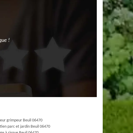
que !
eur grimpeur Beuil 06470
tien parc et jardin Beuil 06470
ge à risque Beuil 06470