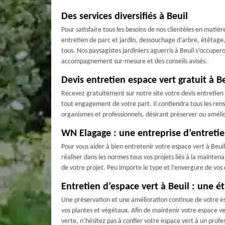
Des services diversifiés à Beuil
Pour satisfaire tous les besoins de nos clientèles en matièr
entretien de parc et jardin, dessouchage d’arbre, étêtage
tous. Nos paysagistes jardiniers aguerris à Beuil s’occupe
accompagnement sur-mesure et des conseils avisés.
Devis entretien espace vert gratuit à B
Recevez gratuitement sur notre site votre devis entretien e
tout engagement de votre part. Il contiendra tous les rensei
organismes et professionnels, désirant préserver ou amélio
WN Elagage : une entreprise d’entretie
Pour vous aider à bien entretenir votre espace vert à Beui
réaliser dans les normes tous vos projets liés à la mainten
de votre projet. Peu importe le type et l’envergure de vos
Entretien d’espace vert à Beuil : une é
Une préservation et une amélioration continue de votre e
vos plantes et végétaux. Afin de maintenir votre espace ver
verte, n’hésitez pas à confier votre espace vert à un prof