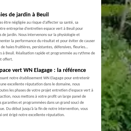
ies de jardin à Beuil
pas être négligée au risque d’affecter sa santé, sa
tre entreprise d’entretien espace vert à Beuil pour
s de jardin. Nous intervenons sur la physiologie et
enter la performance du résultat et pour éviter de causer
 de haies fruitières, persistantes, défensives, fleuries…
ers à Beuil. Réalisation rapide et programmée au rythme de
t offert.
space vert WN Elagage : la référence
oisissant notre établissement WN Elagage pour entretenir
d’une excellente réputation dans le domaine, nous
outes les phases de votre projet entretien d’espace vert à
faction, nous mettons à votre profit un large panel de
tes garanties et programmées dans un grand souci de
ue. Du début jusqu’à la fin de notre intervention, vous
i ont érigé notre excellente réputation.