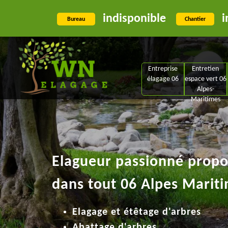
indisponible
i
Bureau
Chantier
Entreprise
Entretien
élagage 06
espace vert 06
Alpes-
Maritimes
Elagueur passionné propos
dans tout 06 Alpes Mariti
Elagage et étêtage d'arbres
Abattage d'arbres