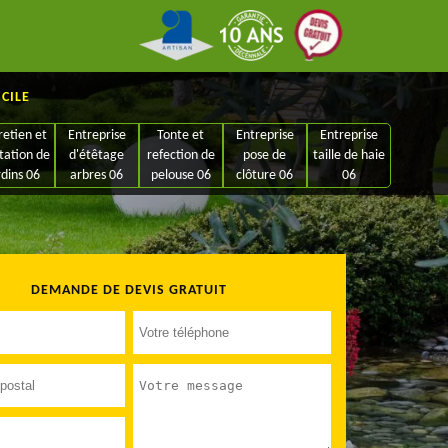
ICILE
retien et
Entreprise
Tonte et
Entreprise
Entreprise
tation de
d'étêtage
refection de
pose de
taille de haie
rdins 06
arbres 06
pelouse 06
clôture 06
06
DEMANDE DE DEVIS GRATUIT