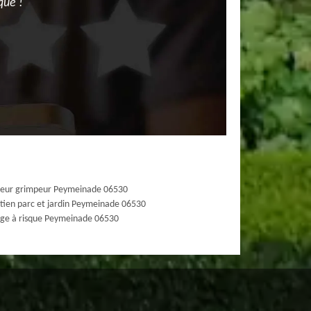
que !
ueur grimpeur Peymeinade 06530
tien parc et jardin Peymeinade 06530
ge à risque Peymeinade 06530