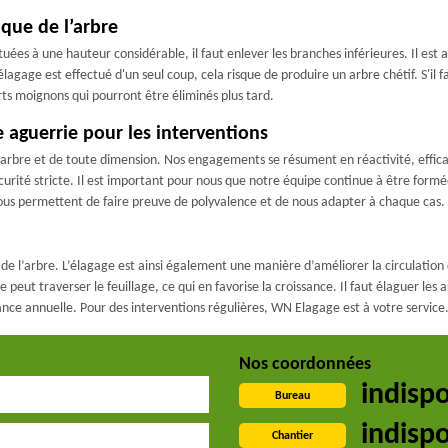
que de l’arbre
ées à une hauteur considérable, il faut enlever les branches inférieures. Il est a
'élagage est effectué d'un seul coup, cela risque de produire un arbre chétif. S'il 
urts moignons qui pourront être éliminés plus tard.
e aguerrie pour les interventions
 d'arbre et de toute dimension. Nos engagements se résument en réactivité, effi
urité stricte. Il est important pour nous que notre équipe continue à être formée
nous permettent de faire preuve de polyvalence et de nous adapter à chaque cas.
e l’arbre. L’élagage est ainsi également une manière d’améliorer la circulation de
peut traverser le feuillage, ce qui en favorise la croissance. Il faut élaguer les
ance annuelle. Pour des interventions régulières, WN Elagage est à votre service
Nos coordonnées
indisp
Bureau
indisp
Chantier