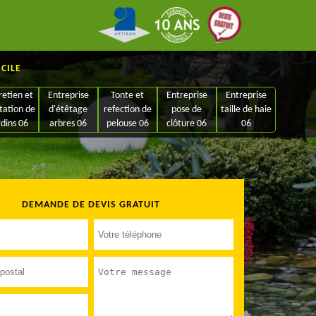
ICILE
retien et
Entreprise
Tonte et
Entreprise
Entreprise
tation de
d'étêtage
refection de
pose de
taille de haie
rdins 06
arbres 06
pelouse 06
clôture 06
06
DEMANDE DE DEVIS GRATUIT