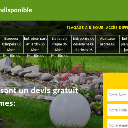
ndisponible
ELAGAGE À RISQUE, ACCÈS DIFF
Elagueur
Entretien parc
Elagage à
Entreprise de
Abattage
Ent
grimpeur 06
et jardin 06
risque 06
déssouchage
arbres 06
plan
Alpes-
Alpes-
Alpes-
d'arbres 06
ja
Maritimes
Maritimes
Maritimes
ant un devis gratuit
mes: