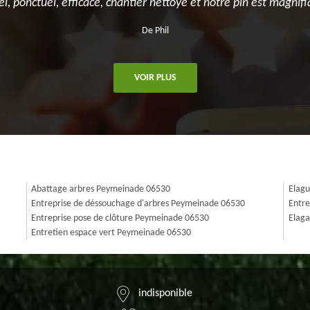
el, ponctuel, efficace, chantier nettoyé et notre pin est magnifi
De Phil
VOIR PLUS
Abattage arbres Peymeinade 06530
Elag
Entreprise de déssouchage d'arbres Peymeinade 06530
Entre
Entreprise pose de clôture Peymeinade 06530
Elaga
Entretien espace vert Peymeinade 06530
indisponible