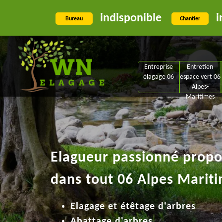
indisponible
i
Bureau
Chantier
Entreprise
Entretien
élagage 06
espace vert 06
Alpes-
Maritimes
Elagueur passionné propos
dans tout 06 Alpes Mariti
Elagage et étêtage d'arbres
Abattage d'arbres