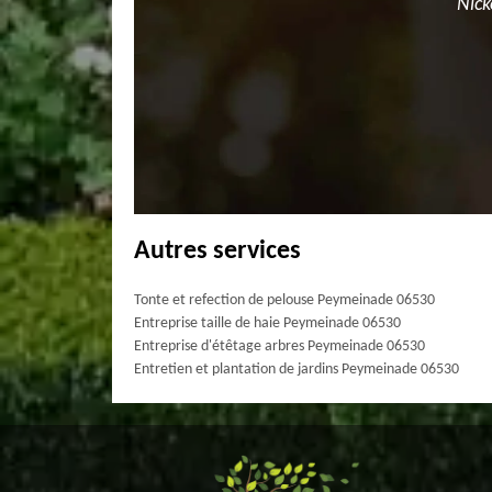
Nick
Autres services
Tonte et refection de pelouse Peymeinade 06530
Entreprise taille de haie Peymeinade 06530
Entreprise d'étêtage arbres Peymeinade 06530
Entretien et plantation de jardins Peymeinade 06530