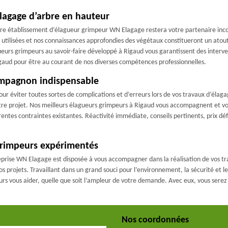
élagage d’arbre en hauteur
otre établissement d’élagueur grimpeur WN Elagage restera votre partenaire inc
 utilisées et nos connaissances approfondies des végétaux constitueront un atout
eurs grimpeurs au savoir-faire développé à Rigaud vous garantissent des interv
aud pour être au courant de nos diverses compétences professionnelles.
ompagnon indispensable
r éviter toutes sortes de complications et d’erreurs lors de vos travaux d’élagag
 votre projet. Nos meilleurs élagueurs grimpeurs à Rigaud vous accompagnent et vo
érentes contraintes existantes. Réactivité immédiate, conseils pertinents, prix d
grimpeurs expérimentés
reprise WN Elagage est disposée à vous accompagner dans la réalisation de vos 
projets. Travaillant dans un grand souci pour l’environnement, la sécurité et le 
urs vous aider, quelle que soit l’ampleur de votre demande. Avec eux, vous ser
Nos coordonnées