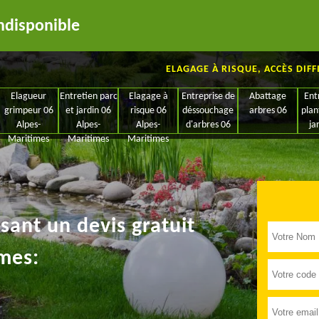
ndisponible
ELAGAGE À RISQUE, ACCÈS DIFF
Elagueur
Entretien parc
Elagage à
Entreprise de
Abattage
Ent
grimpeur 06
et jardin 06
risque 06
déssouchage
arbres 06
plan
Alpes-
Alpes-
Alpes-
d'arbres 06
ja
Maritimes
Maritimes
Maritimes
ant un devis gratuit
mes: