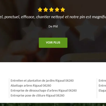
el, ponctuel, efficace, chantier nettoyé et notre pin est magnifi
De Phil
VOIR PLUS
Entretien et plantation de jardins Rigaud 06260
Entre
Abattage arbres Rigaud 06260
Entre
Entreprise de déssouchage d'arbres Rigaud 06260
Elaga
Entreprise pose de clôture Rigaud 06260