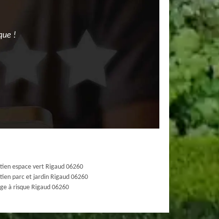
que !
tien espace vert Rigaud 06260
tien parc et jardin Rigaud 06260
ge à risque Rigaud 06260