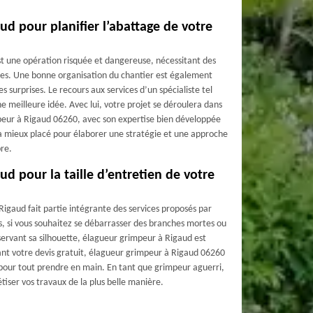
ud pour planifier l’abattage de votre
st une opération risquée et dangereuse, nécessitant des
ques. Une bonne organisation du chantier est également
s surprises. Le recours aux services d’un spécialiste tel
 meilleure idée. Avec lui, votre projet se déroulera dans
peur à Rigaud 06260, avec son expertise bien développée
ra mieux placé pour élaborer une stratégie et une approche
bre.
d pour la taille d’entretien de votre
 Rigaud fait partie intégrante des services proposés par
 si vous souhaitez se débarrasser des branches mortes ou
servant sa silhouette, élagueur grimpeur à Rigaud est
nt votre devis gratuit, élagueur grimpeur à Rigaud 06260
 pour tout prendre en main. En tant que grimpeur aguerri,
tiser vos travaux de la plus belle manière.