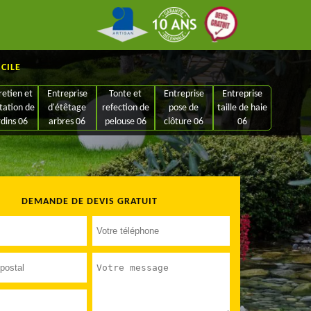
ICILE
retien et
Entreprise
Tonte et
Entreprise
Entreprise
tation de
d'étêtage
refection de
pose de
taille de haie
rdins 06
arbres 06
pelouse 06
clôture 06
06
DEMANDE DE DEVIS GRATUIT