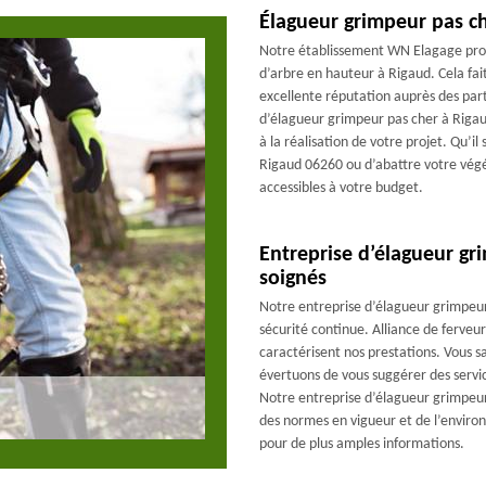
Élagueur grimpeur pas c
Notre établissement WN Elagage prop
d’arbre en hauteur à Rigaud. Cela fai
excellente réputation auprès des part
d’élagueur grimpeur pas cher à Rigaud
à la réalisation de votre projet. Qu’i
Rigaud 06260 ou d’abattre votre végé
accessibles à votre budget.
Entreprise d’élagueur gr
soignés
Notre entreprise d’élagueur grimpeur 
sécurité continue. Alliance de ferveu
caractérisent nos prestations. Vous sa
évertuons de vous suggérer des servic
Notre entreprise d’élagueur grimpeur 
des normes en vigueur et de l’enviro
pour de plus amples informations.