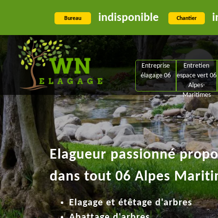
indisponible
i
Bureau
Chantier
Entreprise
Entretien
élagage 06
espace vert 06
Alpes-
Maritimes
Elagueur passionné propos
dans tout 06 Alpes Mariti
Elagage et étêtage d'arbres
Abattage d'arbres