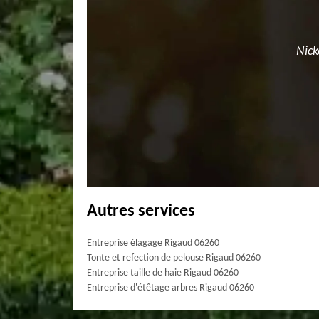
Nick
Autres services
Entreprise élagage Rigaud 06260
Tonte et refection de pelouse Rigaud 06260
Entreprise taille de haie Rigaud 06260
Entreprise d'étêtage arbres Rigaud 06260