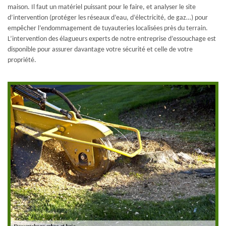
maison. Il faut un matériel puissant pour le faire, et analyser le site
d’intervention (protéger les réseaux d’eau, d’électricité, de gaz…) pour
empêcher l’endommagement de tuyauteries localisées près du terrain.
L’intervention des élagueurs experts de notre entreprise d’essouchage est
disponible pour assurer davantage votre sécurité et celle de votre
propriété.