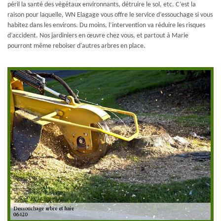
péril la santé des végétaux environnants, détruire le sol, etc. C’est la
raison pour laquelle, WN Elagage vous offre le service d’essouchage si vous
habitez dans les environs. Du moins, l’intervention va réduire les risques
d’accident. Nos jardiniers en œuvre chez vous, et partout à Marie
pourront même reboiser d'autres arbres en place.