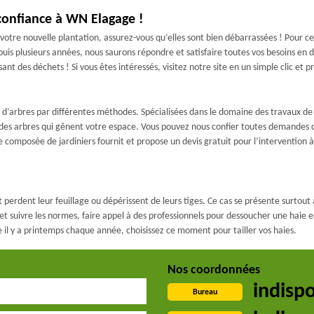
 confiance à WN Elagage !
 votre nouvelle plantation, assurez-vous qu’elles sont bien débarrassées ! Pour
uis plusieurs années, nous saurons répondre et satisfaire toutes vos besoins en
nt des déchets ! Si vous êtes intéressés, visitez notre site en un simple clic et p
hes d’arbres par différentes méthodes. Spécialisées dans le domaine des travaux
 des arbres qui gênent votre espace. Vous pouvez nous confier toutes demandes 
omposée de jardiniers fournit et propose un devis gratuit pour l’intervention à f
et perdent leur feuillage ou dépérissent de leurs tiges. Ce cas se présente surtout
e, et suivre les normes, faire appel à des professionnels pour dessoucher une haie
 il y a printemps chaque année, choisissez ce moment pour tailler vos haies.
Nos coordonnées
indisp
Bureau