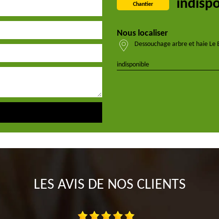
indisp
Chantier
Nous localiser
Dessouchage arbre et haie Le 
indisponible
LES AVIS DE NOS CLIENTS