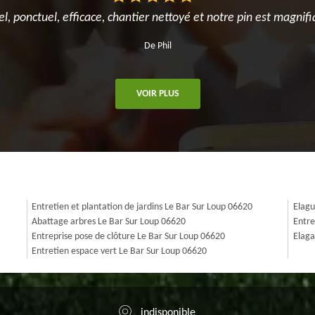
el, ponctuel, efficace, chantier nettoyé et notre pin est magnifi
De Phil
VOIR PLUS
Entretien et plantation de jardins Le Bar Sur Loup 06620
Elagu
Abattage arbres Le Bar Sur Loup 06620
Entre
Entreprise pose de clôture Le Bar Sur Loup 06620
Elaga
Entretien espace vert Le Bar Sur Loup 06620
indisponible