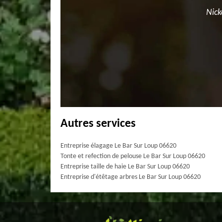
Nick
Autres services
Entreprise élagage Le Bar Sur Loup 06620
Tonte et refection de pelouse Le Bar Sur Loup 06620
Entreprise taille de haie Le Bar Sur Loup 06620
Entreprise d'étêtage arbres Le Bar Sur Loup 06620