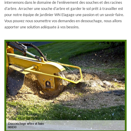
intervenons dans le domaine de l’enlèvement des souches et des racines
d’arbre. Arracher une souche d’arbre et garder le sol prêt à travailler est
pour notre équipe de jardinier WN Elagage une passion et un savoir-faire.
Vous pouvez nous soumettre vos demandes en dessouchage, nous allons
apporter une solution adéquate à vos besoins.