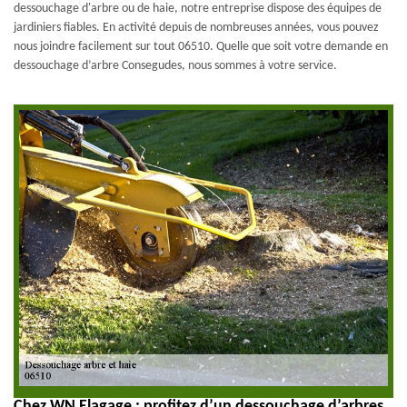
dessouchage d'arbre ou de haie, notre entreprise dispose des équipes de
jardiniers fiables. En activité depuis de nombreuses années, vous pouvez
nous joindre facilement sur tout 06510. Quelle que soit votre demande en
dessouchage d’arbre Consegudes, nous sommes à votre service.
Chez WN Elagage : profitez d’un dessouchage d’arbres