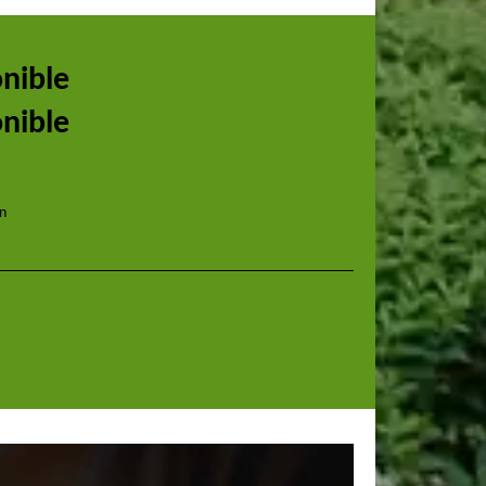
onible
onible
in