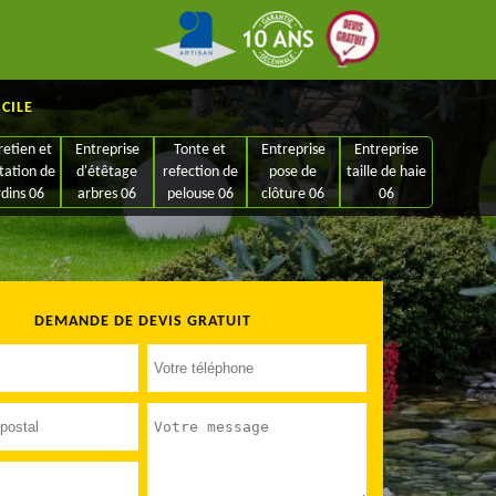
ICILE
retien et
Entreprise
Tonte et
Entreprise
Entreprise
tation de
d'étêtage
refection de
pose de
taille de haie
rdins 06
arbres 06
pelouse 06
clôture 06
06
DEMANDE DE DEVIS GRATUIT