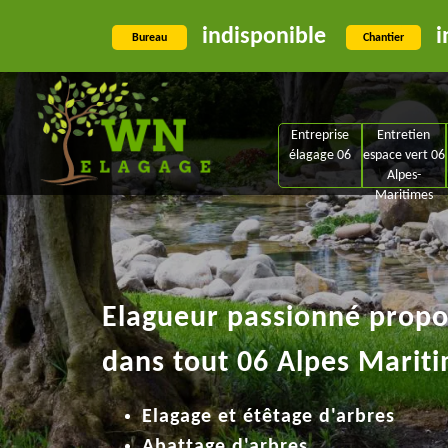
indisponible
i
Bureau
Chantier
Entreprise
Entretien
élagage 06
espace vert 06
Alpes-
Maritimes
Elagueur passionné propos
dans tout 06 Alpes Mariti
Elagage et étêtage d'arbres
Abattage d'arbres