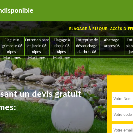
ndisponible
ELAGAGE À RISQUE, ACCÈS DIFF
Elagueur
Entretien parc
Elagage à
Entreprise de
Abattage
Ent
grimpeur 06
et jardin 06
risque 06
déssouchage
arbres 06
plan
Alpes-
Alpes-
Alpes-
d'arbres 06
ja
Maritimes
Maritimes
Maritimes
ant un devis gratuit
mes: