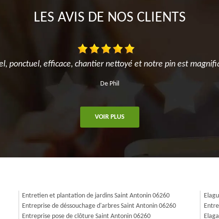
LES AVIS DE NOS CLIENTS
el, ponctuel, efficace, chantier nettoyé et notre pin est magnifi
De Phil
VOIR PLUS
Entretien et plantation de jardins Saint Antonin 06260
Elagu
Entreprise de déssouchage d'arbres Saint Antonin 06260
Entre
Entreprise pose de clôture Saint Antonin 06260
Elaga