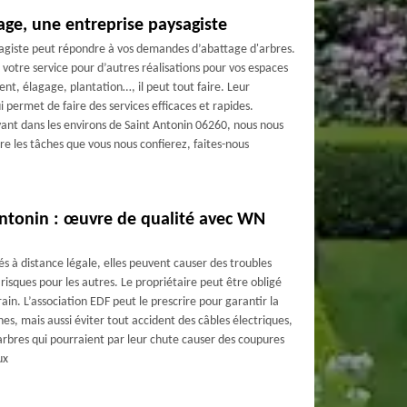
ge, une entreprise paysagiste
agiste peut répondre à vos demandes d’abattage d'arbres.
 à votre service pour d’autres réalisations pour vos espaces
nt, élagage, plantation…, il peut tout faire. Leur
 permet de faire des services efficaces et rapides.
uvant dans les environs de Saint Antonin 06260, nous nous
e les tâches que vous nous confierez, faites-nous
Antonin : œuvre de qualité avec WN
 à distance légale, elles peuvent causer des troubles
isques pour les autres. Le propriétaire peut être obligé
rain. L’association EDF peut le prescrire pour garantir la
es, mais aussi éviter tout accident des câbles électriques,
’arbres qui pourraient par leur chute causer des coupures
ux