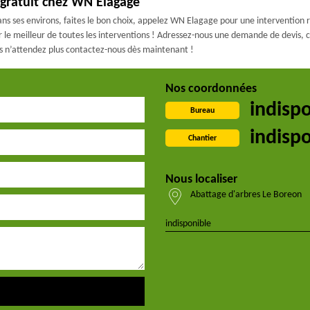
 gratuit chez WN Elagage
ans ses environs, faites le bon choix, appelez WN Elagage pour une intervention r
r le meilleur de toutes les interventions ! Adressez-nous une demande de devis,
ors n’attendez plus contactez-nous dès maintenant !
Nos coordonnées
indisp
Bureau
indisp
Chantier
Nous localiser
Abattage d'arbres Le Boreon
indisponible