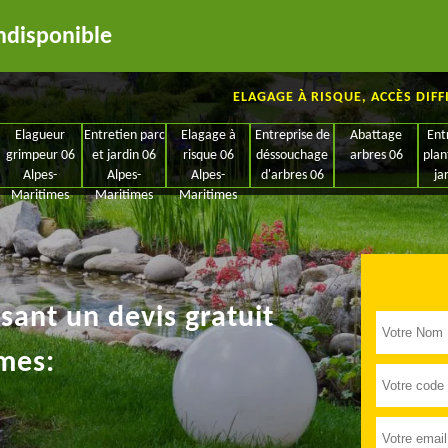
ndisponible
ELAGAGE À RISQUE, ACCÈS DIFF
Elagueur
Entretien parc
Elagage à
Entreprise de
Abattage
Ent
grimpeur 06
et jardin 06
risque 06
déssouchage
arbres 06
plan
Alpes-
Alpes-
Alpes-
d'arbres 06
ja
Maritimes
Maritimes
Maritimes
ant un devis gratuit
mes: