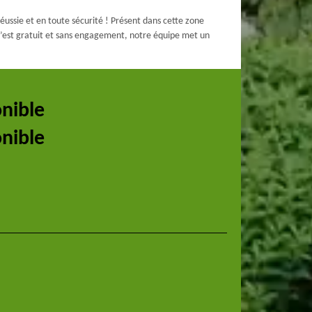
éussie et en toute sécurité ! Présent dans cette zone
 c’est gratuit et sans engagement, notre équipe met un
onible
onible