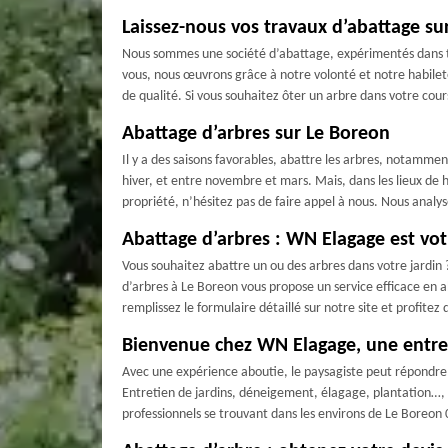
Laissez-nous vos travaux d’abattage su
Nous sommes une société d’abattage, expérimentés dans to
vous, nous œuvrons grâce à notre volonté et notre habilet
de qualité. Si vous souhaitez ôter un arbre dans votre co
Abattage d’arbres sur Le Boreon
Il y a des saisons favorables, abattre les arbres, notamm
hiver, et entre novembre et mars. Mais, dans les lieux de ha
propriété, n’hésitez pas de faire appel à nous. Nous analys
Abattage d’arbres : WN Elagage est vot
Vous souhaitez abattre un ou des arbres dans votre jardin 
d’arbres à Le Boreon vous propose un service efficace en a
remplissez le formulaire détaillé sur notre site et profite
Bienvenue chez WN Elagage, une entre
Avec une expérience aboutie, le paysagiste peut répondre à
Entretien de jardins, déneigement, élagage, plantation…, il
professionnels se trouvant dans les environs de Le Boreon