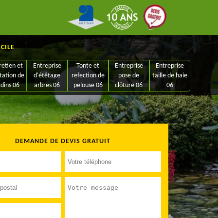
ICILE
retien et
Entreprise
Tonte et
Entreprise
Entreprise
tation de
d'étêtage
refection de
pose de
taille de haie
rdins 06
arbres 06
pelouse 06
clôture 06
06
DEMANDE DE DEVIS GRATUIT