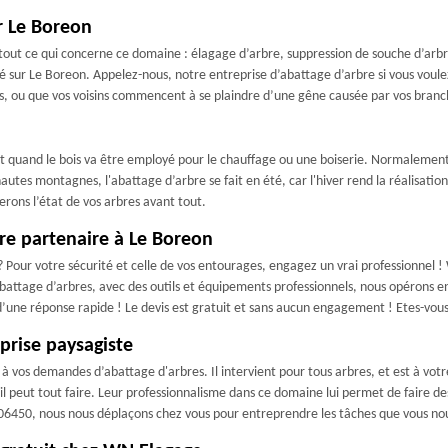
r Le Boreon
ut ce qui concerne ce domaine : élagage d’arbre, suppression de souche d’arbr
é sur Le Boreon. Appelez-nous, notre entreprise d’abattage d’arbre si vous voule
urs, ou que vos voisins commencent à se plaindre d’une gêne causée par vos branc
ent quand le bois va être employé pour le chauffage ou une boiserie. Normalement
utes montagnes, l'abattage d’arbre se fait en été, car l'hiver rend la réalisation
erons l’état de vos arbres avant tout.
re partenaire à Le Boreon
? Pour votre sécurité et celle de vos entourages, engagez un vrai professionnel 
battage d’arbres, avec des outils et équipements professionnels, nous opérons en 
z d’une réponse rapide ! Le devis est gratuit et sans aucun engagement ! Etes-vou
prise paysagiste
 vos demandes d’abattage d'arbres. Il intervient pour tous arbres, et est à votre
 peut tout faire. Leur professionnalisme dans ce domaine lui permet de faire des 
 06450, nous nous déplaçons chez vous pour entreprendre les tâches que vous nous