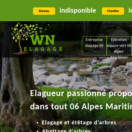
indisponible
i
Bureau
Chantier
Entreprise
Entretien
élagage 06
espace vert 06
Alpes-
Maritimes
Elagueur passionné propos
dans tout 06 Alpes Mariti
Elagage et étêtage d'arbres
Abattage d'arbres