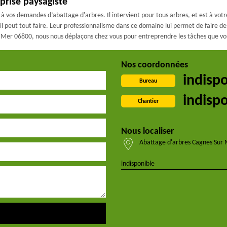
prise paysagiste
 vos demandes d’abattage d'arbres. Il intervient pour tous arbres, et est à votre
 peut tout faire. Leur professionnalisme dans ce domaine lui permet de faire des 
r Mer 06800, nous nous déplaçons chez vous pour entreprendre les tâches que vou
Nos coordonnées
indisp
Bureau
indisp
Chantier
Nous localiser
Abattage d'arbres Cagnes Sur
indisponible