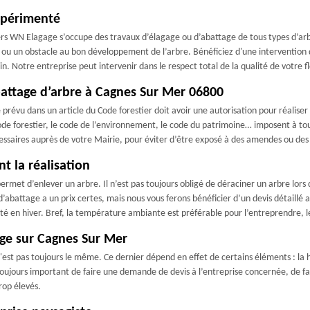
xpérimenté
rs WN Elagage s’occupe des travaux d’élagage ou d’abattage de tous types d’arbre
u un obstacle au bon développement de l’arbre. Bénéficiez d'une intervention d
n. Notre entreprise peut intervenir dans le respect total de la qualité de votre fl
battage d’arbre à Cagnes Sur Mer 06800
 prévu dans un article du Code forestier doit avoir une autorisation pour réaliser 
e forestier, le code de l’environnement, le code du patrimoine… imposent à tou
essaires auprès de votre Mairie, pour éviter d’être exposé à des amendes ou des 
t la réalisation
ermet d’enlever un arbre. Il n’est pas toujours obligé de déraciner un arbre lors
abattage a un prix certes, mais nous vous ferons bénéficier d’un devis détaillé 
pté en hiver. Bref, la température ambiante est préférable pour l’entreprendre, l
tage sur Cagnes Sur Mer
t pas toujours le même. Ce dernier dépend en effet de certains éléments : la haut
st toujours important de faire une demande de devis à l’entreprise concernée, de f
rop élevés.