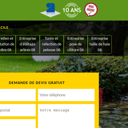
ICILE
retien et
Entreprise
Tonte et
Entreprise
Entreprise
tation de
d'étêtage
refection de
pose de
taille de haie
rdins 06
arbres 06
pelouse 06
clôture 06
06
DEMANDE DE DEVIS GRATUIT