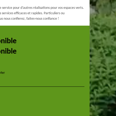
 service pour d’autres réalisations pour vos espaces verts.
services efficaces et rapides. Particuliers ou
s nous confierez, faites-nous confiance !
onible
onible
 Mer