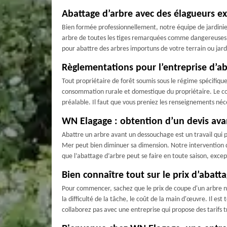
Abattage d’arbre avec des élagueurs e
Bien formée professionnellement, notre équipe de jardinie
arbre de toutes les tiges remarquées comme dangereuses o
pour abattre des arbres importuns de votre terrain ou jardi
Règlementations pour l’entreprise d’a
Tout propriétaire de forêt soumis sous le régime spécifique
consommation rurale et domestique du propriétaire. Le cod
préalable. Il faut que vous preniez les renseignements néc
WN Elagage : obtention d’un devis avan
Abattre un arbre avant un dessouchage est un travail qui p
Mer peut bien diminuer sa dimension. Notre intervention d’
que l’abattage d’arbre peut se faire en toute saison, exce
Bien connaître tout sur le prix d’abat
Pour commencer, sachez que le prix de coupe d'un arbre n'es
la difficulté de la tâche, le coût de la main d'œuvre. Il e
collaborez pas avec une entreprise qui propose des tarifs t