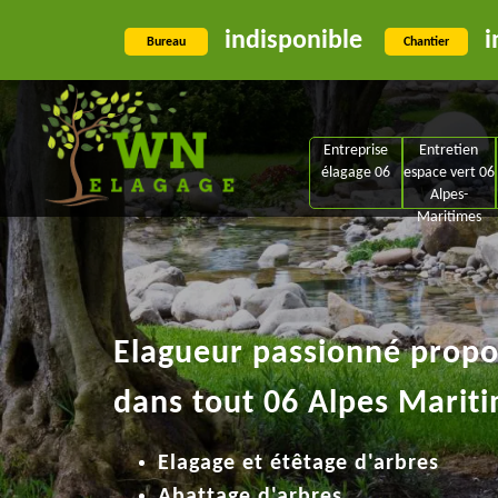
indisponible
i
Bureau
Chantier
Entreprise
Entretien
élagage 06
espace vert 06
Alpes-
Maritimes
Elagueur passionné propos
dans tout 06 Alpes Mariti
Elagage et étêtage d'arbres
Abattage d'arbres