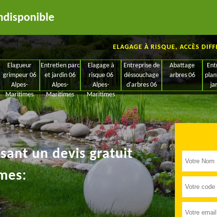
ndisponible
ELAGAGE À RISQUE, ACCÈS DIFF
Elagueur
Entretien parc
Elagage à
Entreprise de
Abattage
Ent
grimpeur 06
et jardin 06
risque 06
déssouchage
arbres 06
plan
Alpes-
Alpes-
Alpes-
d'arbres 06
ja
Maritimes
Maritimes
Maritimes
ant un devis gratuit
mes: